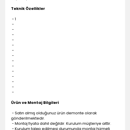
Teknik Özellikler
- 1
-
-
-
-
-
-
-
-
-
-
-
-
-
-
Ürün ve Montaj Bilgileri
- Satın almış olduğunuz ürün demonte olarak
gönderilmektedir.
- Montaj fiyata dahil değildir. Kurulum müşteriye aittir.
- Kurulum talep edilmesi durumunda montaj hizmeti