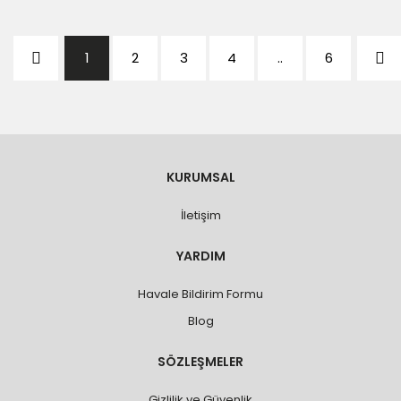
1
2
3
4
..
6
KURUMSAL
İletişim
YARDIM
Havale Bildirim Formu
Blog
SÖZLEŞMELER
Gizlilik ve Güvenlik