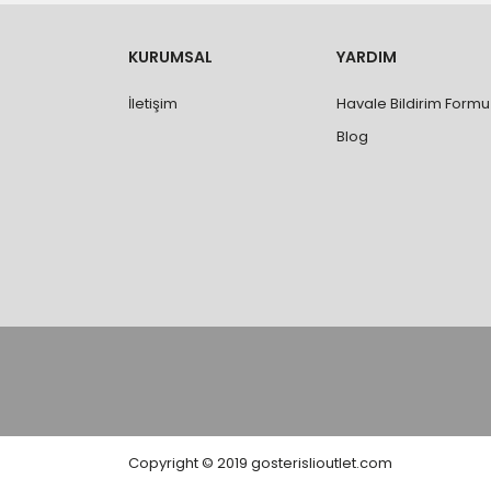
- Ürünleri teslim aldıktan sonra, hasarlı ürün 
değişimi ve iadesi yapılabilmektedir. Aksi du
- Özel sipariş ürünlerde ölçü, ebat, yüksekli
KURUMSAL
YARDIM
değiştirilmez.
- Vitrifiye, tekne, küvet, kabin, banyo dolabı
İletişim
Havale Bildirim Formu
kişi veya firmaya mutlaka ölçü ve ebat kontrolü
Blog
Copyright © 2019 gosterislioutlet.com