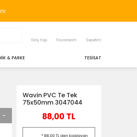
nı
Giriş Yap
Favorilerim
Sepetim
MİK & PARKE
TESİSAT
Wavin PVC Te Tek
75x50mm 3047044
88,00 TL
* 88,00 TL den başlayan