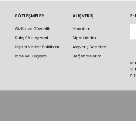
ve parçalar ile ilgili hasar tespit tutanağı tutturmanız durumunda ürün
rumlarda ürünlerin iadesi ve değişimi yapılamamaktadır.
k vb. hatalar yüzünden onaylanmış siparişler iade alınmaz veya
SÖZLEŞMELER
ALIŞVERİŞ
E-
 vb. ürünlerin siparişini vermeden önce ürünlerin montajını yapacak ola
Gizlilik ve Güvenlik
Hesabım
 yaptırınız.
Satış Sözleşmesi
Siparişlerim
Kişisel Veriler Politikası
Alışveriş Sepetim
İade ve Değişim
Beğendiklerim
Müş
C.
hi