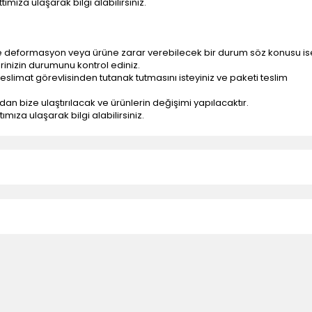
ımıza ulaşarak bilgi alabilirsiniz.
e deformasyon veya ürüne zarar verebilecek bir durum söz konusu is
erinizin durumunu kontrol ediniz.
eslimat görevlisinden tutanak tutmasını isteyiniz ve paketi teslim
ndan bize ulaştırılacak ve ürünlerin değişimi yapılacaktır.
mıza ulaşarak bilgi alabilirsiniz.
n teslimatlar firmamız tarafından gerçekleştirilmektedir.
tedir.
k nakliye ücreti alıcıya aittir.
 teslim edilmektedir. Ürünlerin yatay veya düşey taşıması