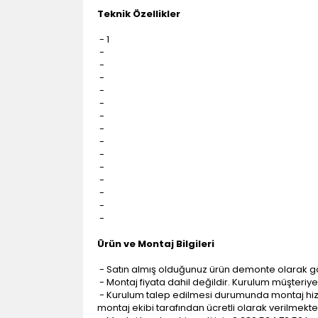
Teknik Özellikler
- 1
-
-
-
-
-
-
-
-
-
-
-
-
-
-
Ürün ve Montaj Bilgileri
- Satın almış olduğunuz ürün demonte olarak g
- Montaj fiyata dahil değildir. Kurulum müşteriye a
- Kurulum talep edilmesi durumunda montaj hizme
montaj ekibi tarafından ücretli olarak verilmekte