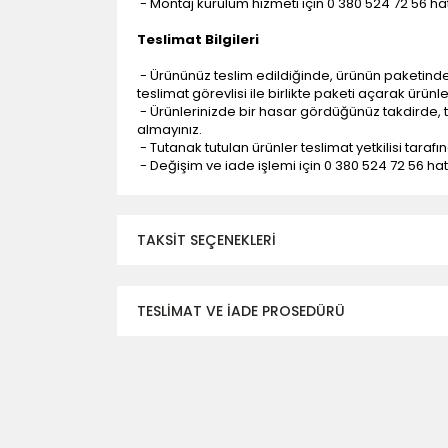
- Montaj kurulum hizmeti için 0 380 524 72 56 hatt
Teslimat Bilgileri
- Ürününüz teslim edildiğinde, ürünün paketind
teslimat görevlisi ile birlikte paketi açarak ürünl
- Ürünlerinizde bir hasar gördüğünüz takdirde, t
almayınız.
- Tutanak tutulan ürünler teslimat yetkilisi tarafı
- Değişim ve iade işlemi için 0 380 524 72 56 hattı
TAKSIT SEÇENEKLERI
TESLİMAT VE İADE PROSEDÜRÜ
- Düzce ili ve bölgesindeki çevre illere yapıla
- Mesafelere göre teslimat süreleri değişmek
- Teslimat alanının dışında kalan bölgeler için e
- Adrese teslim edilen ürünler araç üzerinden
yapılmamaktadır.