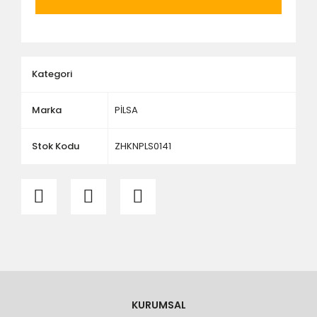
ölçü ve ebat kontrolü yaptırınız.
Kategori
Marka
PİLSA
Stok Kodu
ZHKNPLS0141
KURUMSAL