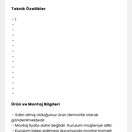
Teknik Özellikler
- 1
-
-
-
-
-
-
-
-
-
-
-
-
-
-
Ürün ve Montaj Bilgileri
- Satın almış olduğunuz ürün demonte olarak
gönderilmektedir.
- Montaj fiyata dahil değildir. Kurulum müşteriye aittir.
- Kurulum talep edilmesi durumunda montaj hizmeti