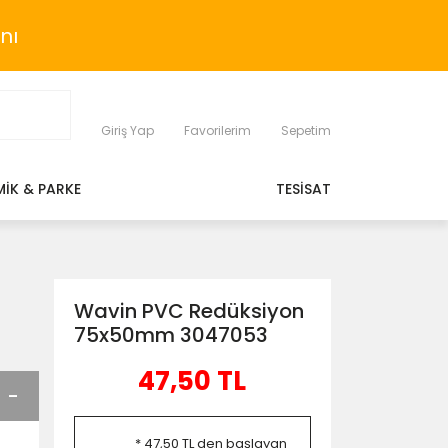
nı
Giriş Yap
Favorilerim
Sepetim
MİK & PARKE
TESİSAT
Wavin PVC Redüksiyon
75x50mm 3047053
47,50 TL
* 47,50 TL den başlayan