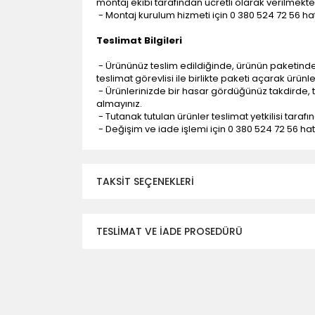
montaj ekibi tarafından ücretli olarak verilmekte
- Montaj kurulum hizmeti için 0 380 524 72 56 hatt
Teslimat Bilgileri
- Ürününüz teslim edildiğinde, ürünün paketind
teslimat görevlisi ile birlikte paketi açarak ürünl
- Ürünlerinizde bir hasar gördüğünüz takdirde, t
almayınız.
- Tutanak tutulan ürünler teslimat yetkilisi tarafı
- Değişim ve iade işlemi için 0 380 524 72 56 hattı
TAKSIT SEÇENEKLERI
TESLİMAT VE İADE PROSEDÜRÜ
- Düzce ili ve bölgesindeki çevre illere yapıla
- Mesafelere göre teslimat süreleri değişmek
- Teslimat alanının dışında kalan bölgeler için e
- Adrese teslim edilen ürünler araç üzerinden