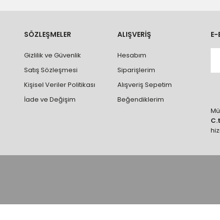
ve parçalar ile ilgili hasar tespit tutanağı tutturmanız durumunda ürün
rumlarda ürünlerin iadesi ve değişimi yapılamamaktadır.
k vb. hatalar yüzünden onaylanmış siparişler iade alınmaz veya
SÖZLEŞMELER
ALIŞVERİŞ
E-
 vb. ürünlerin siparişini vermeden önce ürünlerin montajını yapacak ola
Gizlilik ve Güvenlik
Hesabım
 yaptırınız.
Satış Sözleşmesi
Siparişlerim
Kişisel Veriler Politikası
Alışveriş Sepetim
İade ve Değişim
Beğendiklerim
Müş
C.
hi