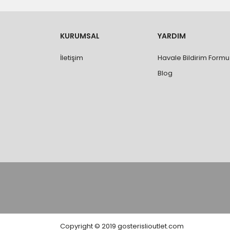
yapılmamaktadır.
- Ürünleri teslim aldıktan sonra, hasarlı ürün 
değişimi ve iadesi yapılabilmektedir. Aksi du
- Özel sipariş ürünlerde ölçü, ebat, yüksekli
KURUMSAL
YARDIM
değiştirilmez.
- Vitrifiye, tekne, küvet, kabin, banyo dolabı
İletişim
Havale Bildirim Formu
kişi veya firmaya mutlaka ölçü ve ebat kontrolü
Blog
Copyright © 2019 gosterislioutlet.com