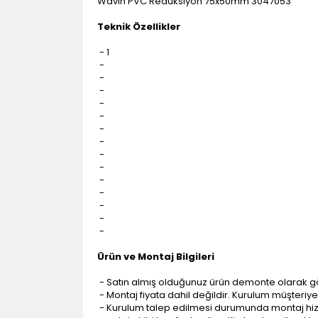
Wavin PVC Redüksiyon 75x50mm 3047053
Teknik Özellikler
- 1
-
-
-
-
-
-
-
-
-
-
-
-
-
-
Ürün ve Montaj Bilgileri
- Satın almış olduğunuz ürün demonte olarak g
- Montaj fiyata dahil değildir. Kurulum müşteriye a
- Kurulum talep edilmesi durumunda montaj hizme