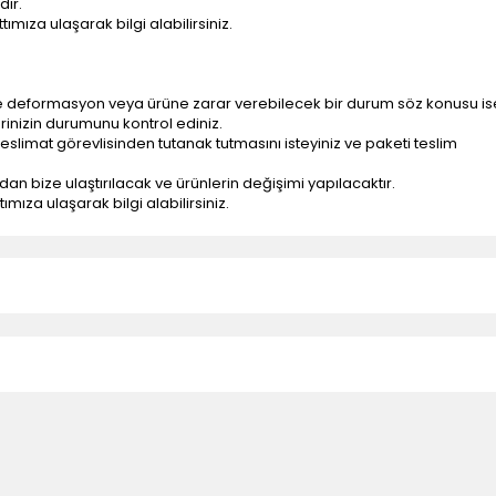
dir.
ımıza ulaşarak bilgi alabilirsiniz.
e deformasyon veya ürüne zarar verebilecek bir durum söz konusu is
erinizin durumunu kontrol ediniz.
eslimat görevlisinden tutanak tutmasını isteyiniz ve paketi teslim
ndan bize ulaştırılacak ve ürünlerin değişimi yapılacaktır.
mıza ulaşarak bilgi alabilirsiniz.
n teslimatlar firmamız tarafından gerçekleştirilmektedir.
tedir.
k nakliye ücreti alıcıya aittir.
 teslim edilmektedir. Ürünlerin yatay veya düşey taşıması