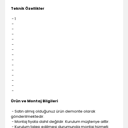
Teknik Özellikler
- 1
-
-
-
-
-
-
-
-
-
-
-
-
-
-
Ürün ve Montaj Bilgileri
- Satın almış olduğunuz ürün demonte olarak
gönderilmektedir.
- Montaj fiyata dahil değildir. Kurulum müşteriye aittir.
- Kurulum talep edilmesi durumunda montaj hizmeti