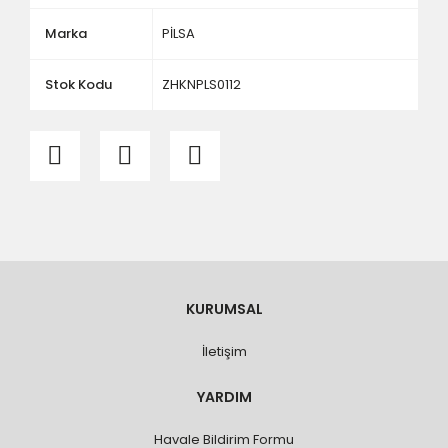
ölçü ve ebat kontrolü yaptırınız.
Marka
PİLSA
Stok Kodu
ZHKNPLS0112
KURUMSAL
İletişim
YARDIM
Havale Bildirim Formu