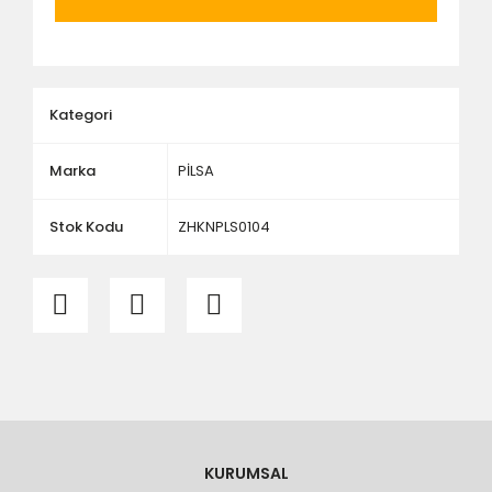
ölçü ve ebat kontrolü yaptırınız.
Kategori
Marka
PİLSA
Stok Kodu
ZHKNPLS0104
KURUMSAL