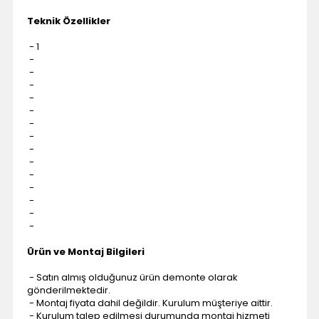
Teknik Özellikler
- 1
-
-
-
-
-
-
-
-
-
-
-
-
-
-
Ürün ve Montaj Bilgileri
- Satın almış olduğunuz ürün demonte olarak
gönderilmektedir.
- Montaj fiyata dahil değildir. Kurulum müşteriye aittir.
- Kurulum talep edilmesi durumunda montaj hizmeti