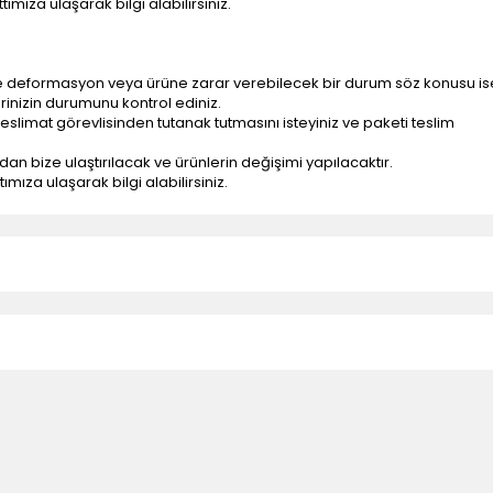
ımıza ulaşarak bilgi alabilirsiniz.
e deformasyon veya ürüne zarar verebilecek bir durum söz konusu is
erinizin durumunu kontrol ediniz.
eslimat görevlisinden tutanak tutmasını isteyiniz ve paketi teslim
ndan bize ulaştırılacak ve ürünlerin değişimi yapılacaktır.
mıza ulaşarak bilgi alabilirsiniz.
n teslimatlar firmamız tarafından gerçekleştirilmektedir.
tedir.
k nakliye ücreti alıcıya aittir.
 teslim edilmektedir. Ürünlerin yatay veya düşey taşıması