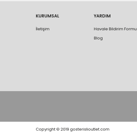
- Ürünleri teslim aldıktan sonra, hasarlı ürün 
değişimi ve iadesi yapılabilmektedir. Aksi du
- Özel sipariş ürünlerde ölçü, ebat, yüksekli
KURUMSAL
YARDIM
değiştirilmez.
- Vitrifiye, tekne, küvet, kabin, banyo dolabı
İletişim
Havale Bildirim Formu
kişi veya firmaya mutlaka ölçü ve ebat kontrolü
Blog
Copyright © 2019 gosterislioutlet.com