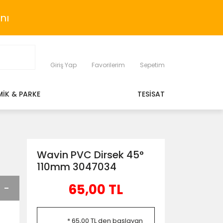
nı
Giriş Yap
Favorilerim
Sepetim
MİK & PARKE
TESİSAT
Wavin PVC Dirsek 45°
110mm 3047034
65,00 TL
* 65,00 TL den başlayan