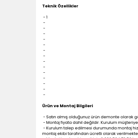
Teknik Özellikler
- 1
-
-
-
-
-
-
-
-
-
-
-
-
-
-
Ürün ve Montaj Bilgileri
- Satın almış olduğunuz ürün demonte olarak g
- Montaj fiyata dahil değildir. Kurulum müşteriye a
- Kurulum talep edilmesi durumunda montaj hizme
montaj ekibi tarafından ücretli olarak verilmekte