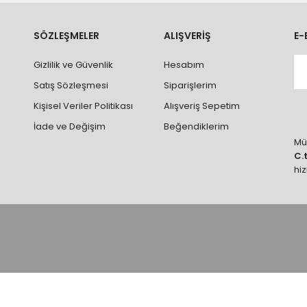
ve parçalar ile ilgili hasar tespit tutanağı tutturmanız durumunda ürün
rumlarda ürünlerin iadesi ve değişimi yapılamamaktadır.
k vb. hatalar yüzünden onaylanmış siparişler iade alınmaz veya
SÖZLEŞMELER
ALIŞVERİŞ
E-
 vb. ürünlerin siparişini vermeden önce ürünlerin montajını yapacak ola
Gizlilik ve Güvenlik
Hesabım
 yaptırınız.
Satış Sözleşmesi
Siparişlerim
Kişisel Veriler Politikası
Alışveriş Sepetim
İade ve Değişim
Beğendiklerim
Müş
C.
hi