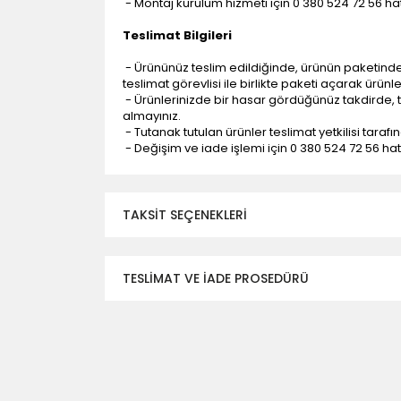
- Montaj kurulum hizmeti için 0 380 524 72 56 hatt
Teslimat Bilgileri
- Ürününüz teslim edildiğinde, ürünün paketind
teslimat görevlisi ile birlikte paketi açarak ürünl
- Ürünlerinizde bir hasar gördüğünüz takdirde, t
almayınız.
- Tutanak tutulan ürünler teslimat yetkilisi tarafı
- Değişim ve iade işlemi için 0 380 524 72 56 hattı
TAKSIT SEÇENEKLERI
TESLİMAT VE İADE PROSEDÜRÜ
- Düzce ili ve bölgesindeki çevre illere yapıla
- Mesafelere göre teslimat süreleri değişmek
- Teslimat alanının dışında kalan bölgeler için e
- Adrese teslim edilen ürünler araç üzerinden
yapılmamaktadır.