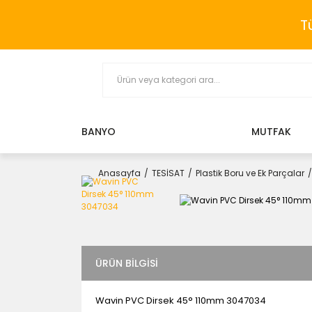
T
BANYO
MUTFAK
Anasayfa
TESİSAT
Plastik Boru ve Ek Parçalar
ÜRÜN BILGISI
Wavin PVC Dirsek 45° 110mm 3047034