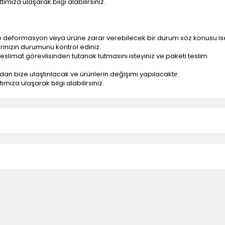
ımıza ulaşarak bilgi alabilirsiniz.
e deformasyon veya ürüne zarar verebilecek bir durum söz konusu is
erinizin durumunu kontrol ediniz.
eslimat görevlisinden tutanak tutmasını isteyiniz ve paketi teslim
ndan bize ulaştırılacak ve ürünlerin değişimi yapılacaktır.
mıza ulaşarak bilgi alabilirsiniz.
n teslimatlar firmamız tarafından gerçekleştirilmektedir.
tedir.
k nakliye ücreti alıcıya aittir.
 teslim edilmektedir. Ürünlerin yatay veya düşey taşıması