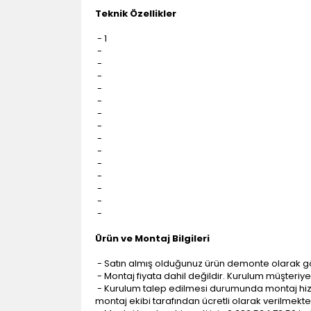
Teknik Özellikler
- 1
-
-
-
-
-
-
-
-
-
-
-
-
-
-
Ürün ve Montaj Bilgileri
- Satın almış olduğunuz ürün demonte olarak g
- Montaj fiyata dahil değildir. Kurulum müşteriye a
- Kurulum talep edilmesi durumunda montaj hizme
montaj ekibi tarafından ücretli olarak verilmekte