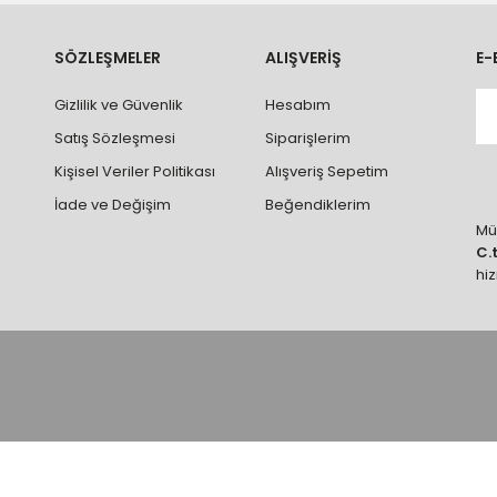
ve parçalar ile ilgili hasar tespit tutanağı tutturmanız durumunda ürün
rumlarda ürünlerin iadesi ve değişimi yapılamamaktadır.
k vb. hatalar yüzünden onaylanmış siparişler iade alınmaz veya
SÖZLEŞMELER
ALIŞVERİŞ
E-
 vb. ürünlerin siparişini vermeden önce ürünlerin montajını yapacak ola
Gizlilik ve Güvenlik
Hesabım
 yaptırınız.
Satış Sözleşmesi
Siparişlerim
Kişisel Veriler Politikası
Alışveriş Sepetim
İade ve Değişim
Beğendiklerim
Müş
C.
hi