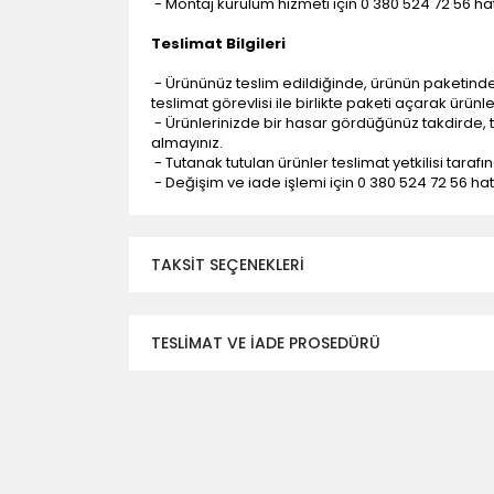
- Montaj kurulum hizmeti için 0 380 524 72 56 hatt
Teslimat Bilgileri
- Ürününüz teslim edildiğinde, ürünün paketind
teslimat görevlisi ile birlikte paketi açarak ürünl
- Ürünlerinizde bir hasar gördüğünüz takdirde, t
almayınız.
- Tutanak tutulan ürünler teslimat yetkilisi tarafı
- Değişim ve iade işlemi için 0 380 524 72 56 hattı
TAKSIT SEÇENEKLERI
TESLİMAT VE İADE PROSEDÜRÜ
- Düzce ili ve bölgesindeki çevre illere yapıla
- Mesafelere göre teslimat süreleri değişmek
- Teslimat alanının dışında kalan bölgeler için e
- Adrese teslim edilen ürünler araç üzerinden
yapılmamaktadır.