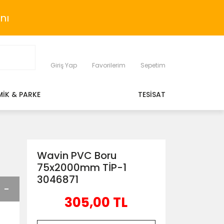
nı
Giriş Yap
Favorilerim
Sepetim
MİK & PARKE
TESİSAT
Wavin PVC Boru
75x2000mm TİP-1
3046871
305,00 TL