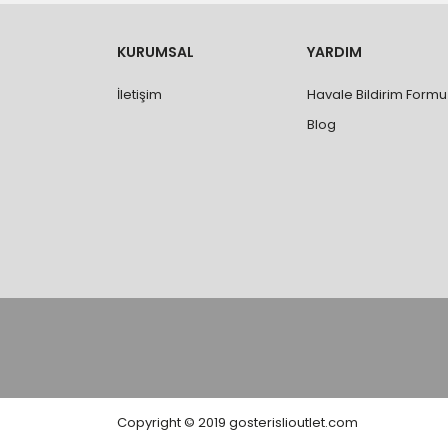
- Ürünleri teslim aldıktan sonra, hasarlı ürün 
değişimi ve iadesi yapılabilmektedir. Aksi du
- Özel sipariş ürünlerde ölçü, ebat, yüksekli
KURUMSAL
YARDIM
değiştirilmez.
- Vitrifiye, tekne, küvet, kabin, banyo dolabı
İletişim
Havale Bildirim Formu
kişi veya firmaya mutlaka ölçü ve ebat kontrolü
Blog
Copyright © 2019 gosterislioutlet.com