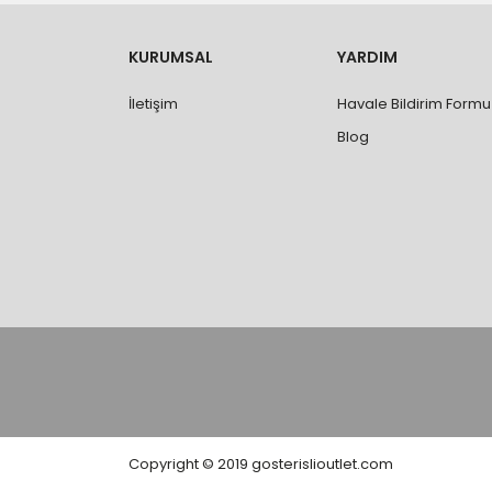
- Ürünleri teslim aldıktan sonra, hasarlı ürün 
değişimi ve iadesi yapılabilmektedir. Aksi du
- Özel sipariş ürünlerde ölçü, ebat, yüksekli
KURUMSAL
YARDIM
değiştirilmez.
- Vitrifiye, tekne, küvet, kabin, banyo dolabı
İletişim
Havale Bildirim Formu
kişi veya firmaya mutlaka ölçü ve ebat kontrolü
Blog
Copyright © 2019 gosterislioutlet.com