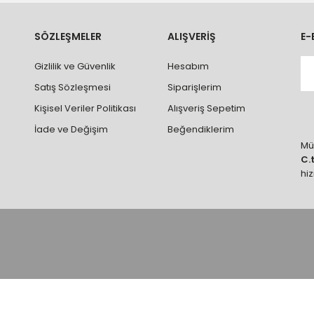
ve parçalar ile ilgili hasar tespit tutanağı tutturmanız durumunda ürün
rumlarda ürünlerin iadesi ve değişimi yapılamamaktadır.
k vb. hatalar yüzünden onaylanmış siparişler iade alınmaz veya
SÖZLEŞMELER
ALIŞVERİŞ
E-
 vb. ürünlerin siparişini vermeden önce ürünlerin montajını yapacak ola
Gizlilik ve Güvenlik
Hesabım
 yaptırınız.
Satış Sözleşmesi
Siparişlerim
Kişisel Veriler Politikası
Alışveriş Sepetim
İade ve Değişim
Beğendiklerim
Müş
C.
hi