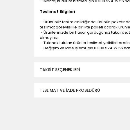
- Montaj kurulum hizmeti için 0 380 524 72 56 hatt
Teslimat Bilgileri
- Ürününüz teslim edildiğinde, ürünün paketind
teslimat görevlisi ile birlikte paketi açarak ürünl
- Ürünlerinizde bir hasar gördüğünüz takdirde, t
almayınız.
- Tutanak tutulan ürünler teslimat yetkilisi tarafı
- Değişim ve iade işlemi için 0 380 524 72 56 hattı
TAKSIT SEÇENEKLERI
TESLİMAT VE İADE PROSEDÜRÜ
- Düzce ili ve bölgesindeki çevre illere yapıla
- Mesafelere göre teslimat süreleri değişmek
- Teslimat alanının dışında kalan bölgeler için e
- Adrese teslim edilen ürünler araç üzerinden
yapılmamaktadır.