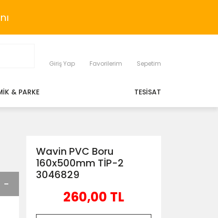
nı
Giriş Yap
Favorilerim
Sepetim
MİK & PARKE
TESİSAT
Wavin PVC Boru
160x500mm TİP-2
3046829
260,00 TL