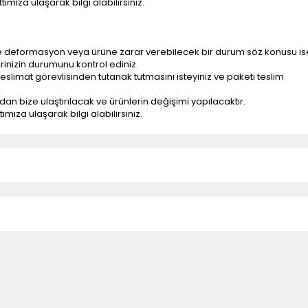
ımıza ulaşarak bilgi alabilirsiniz.
e deformasyon veya ürüne zarar verebilecek bir durum söz konusu is
erinizin durumunu kontrol ediniz.
eslimat görevlisinden tutanak tutmasını isteyiniz ve paketi teslim
ndan bize ulaştırılacak ve ürünlerin değişimi yapılacaktır.
mıza ulaşarak bilgi alabilirsiniz.
n teslimatlar firmamız tarafından gerçekleştirilmektedir.
tedir.
k nakliye ücreti alıcıya aittir.
 teslim edilmektedir. Ürünlerin yatay veya düşey taşıması