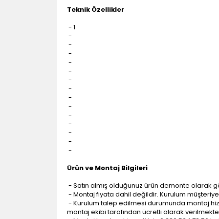
Teknik Özellikler
- 1
-
-
-
-
-
-
-
-
-
-
-
-
-
-
Ürün ve Montaj Bilgileri
- Satın almış olduğunuz ürün demonte olarak g
- Montaj fiyata dahil değildir. Kurulum müşteriye a
- Kurulum talep edilmesi durumunda montaj hizme
montaj ekibi tarafından ücretli olarak verilmekte