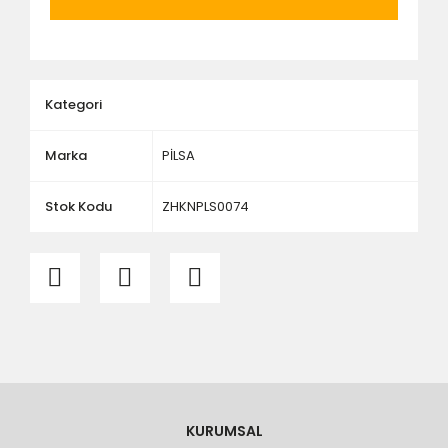
ölçü ve ebat kontrolü yaptırınız.
Kategori
Marka
PİLSA
Stok Kodu
ZHKNPLS0074
KURUMSAL