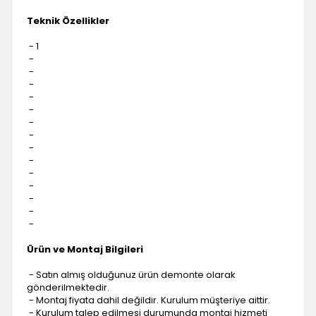
Teknik Özellikler
- 1
-
-
-
-
-
-
-
-
-
-
-
-
-
-
Ürün ve Montaj Bilgileri
- Satın almış olduğunuz ürün demonte olarak
gönderilmektedir.
- Montaj fiyata dahil değildir. Kurulum müşteriye aittir.
- Kurulum talep edilmesi durumunda montaj hizmeti