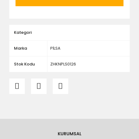
ölçü ve ebat kontrolü yaptırınız.
Kategori
Marka
PİLSA
Stok Kodu
ZHKNPLS0126
KURUMSAL