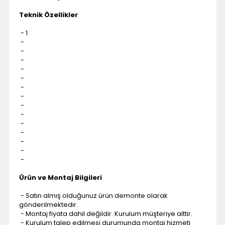
Teknik Özellikler
- 1
-
-
-
-
-
-
-
-
-
-
-
-
-
-
Ürün ve Montaj Bilgileri
- Satın almış olduğunuz ürün demonte olarak
gönderilmektedir.
- Montaj fiyata dahil değildir. Kurulum müşteriye aittir.
- Kurulum talep edilmesi durumunda montaj hizmeti