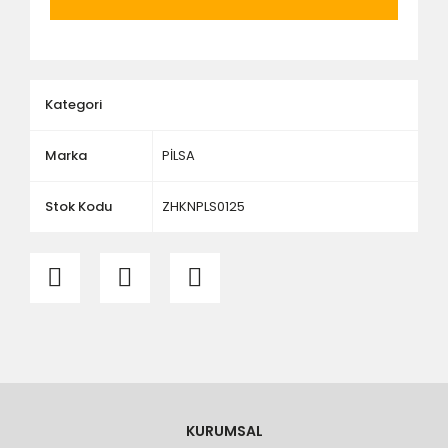
ölçü ve ebat kontrolü yaptırınız.
Kategori
Marka
PİLSA
Stok Kodu
ZHKNPLS0125
KURUMSAL