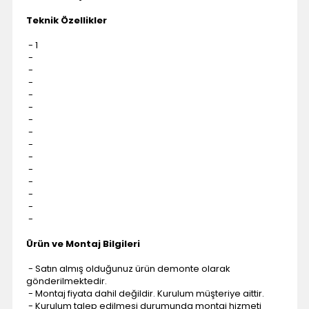
Teknik Özellikler
- 1
-
-
-
-
-
-
-
-
-
-
-
-
-
-
Ürün ve Montaj Bilgileri
- Satın almış olduğunuz ürün demonte olarak
gönderilmektedir.
- Montaj fiyata dahil değildir. Kurulum müşteriye aittir.
- Kurulum talep edilmesi durumunda montaj hizmeti