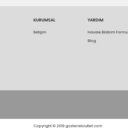
yapılmamaktadır.
- Ürünleri teslim aldıktan sonra, hasarlı ürün 
değişimi ve iadesi yapılabilmektedir. Aksi du
- Özel sipariş ürünlerde ölçü, ebat, yüksekli
KURUMSAL
YARDIM
değiştirilmez.
- Vitrifiye, tekne, küvet, kabin, banyo dolabı
İletişim
Havale Bildirim Formu
kişi veya firmaya mutlaka ölçü ve ebat kontrolü
Blog
Copyright © 2019 gosterislioutlet.com