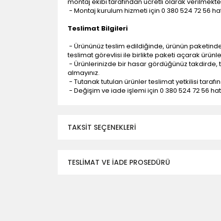
montaj ekibi tarafından ücretli olarak verilmekte
- Montaj kurulum hizmeti için 0 380 524 72 56 hatt
Teslimat Bilgileri
- Ürününüz teslim edildiğinde, ürünün paketind
teslimat görevlisi ile birlikte paketi açarak ürünl
- Ürünlerinizde bir hasar gördüğünüz takdirde, t
almayınız.
- Tutanak tutulan ürünler teslimat yetkilisi tarafı
- Değişim ve iade işlemi için 0 380 524 72 56 hattı
TAKSIT SEÇENEKLERI
TESLİMAT VE İADE PROSEDÜRÜ
- Düzce ili ve bölgesindeki çevre illere yapıla
- Mesafelere göre teslimat süreleri değişmek
- Teslimat alanının dışında kalan bölgeler için e
- Adrese teslim edilen ürünler araç üzerinden