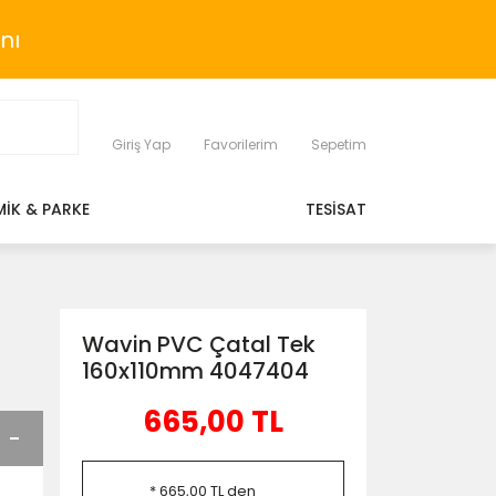
nı
Giriş Yap
Favorilerim
Sepetim
MİK & PARKE
TESİSAT
Wavin PVC Çatal Tek
160x110mm 4047404
665,00 TL
* 665,00 TL den