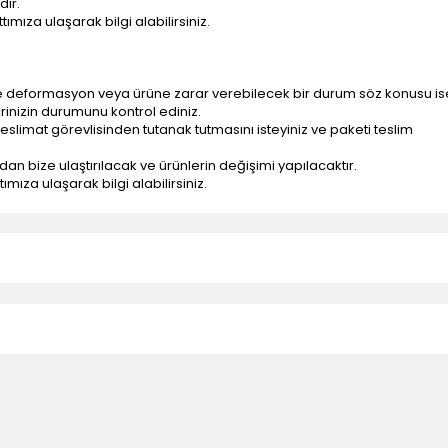
dir.
ımıza ulaşarak bilgi alabilirsiniz.
e deformasyon veya ürüne zarar verebilecek bir durum söz konusu is
erinizin durumunu kontrol ediniz.
eslimat görevlisinden tutanak tutmasını isteyiniz ve paketi teslim
ndan bize ulaştırılacak ve ürünlerin değişimi yapılacaktır.
mıza ulaşarak bilgi alabilirsiniz.
n teslimatlar firmamız tarafından gerçekleştirilmektedir.
tedir.
k nakliye ücreti alıcıya aittir.
 teslim edilmektedir. Ürünlerin yatay veya düşey taşıması