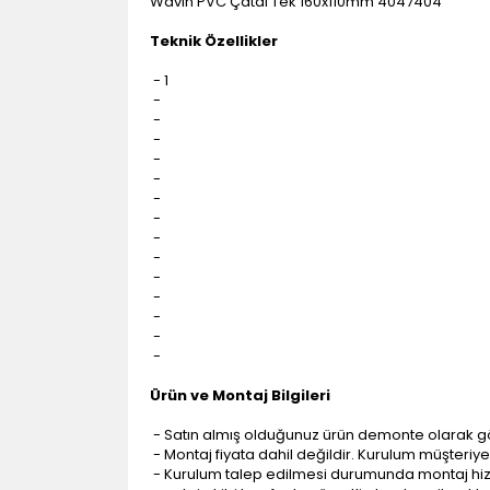
Wavin PVC Çatal Tek 160x110mm 4047404
Teknik Özellikler
- 1
-
-
-
-
-
-
-
-
-
-
-
-
-
-
Ürün ve Montaj Bilgileri
- Satın almış olduğunuz ürün demonte olarak g
- Montaj fiyata dahil değildir. Kurulum müşteriye a
- Kurulum talep edilmesi durumunda montaj hizme