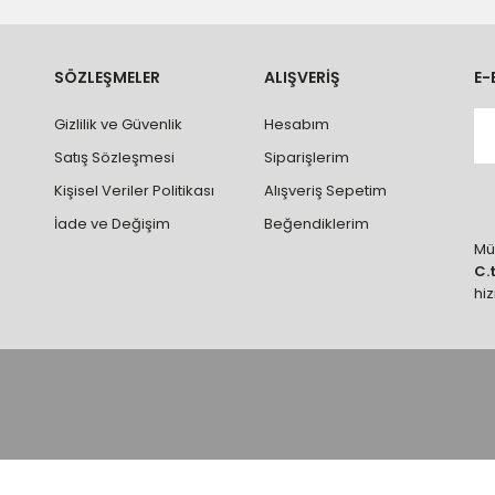
ve parçalar ile ilgili hasar tespit tutanağı tutturmanız durumunda ürün
rumlarda ürünlerin iadesi ve değişimi yapılamamaktadır.
k vb. hatalar yüzünden onaylanmış siparişler iade alınmaz veya
SÖZLEŞMELER
ALIŞVERİŞ
E-
 vb. ürünlerin siparişini vermeden önce ürünlerin montajını yapacak ola
Gizlilik ve Güvenlik
Hesabım
 yaptırınız.
Satış Sözleşmesi
Siparişlerim
Kişisel Veriler Politikası
Alışveriş Sepetim
İade ve Değişim
Beğendiklerim
Müş
C.
hi