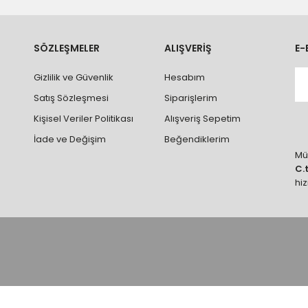
ve parçalar ile ilgili hasar tespit tutanağı tutturmanız durumunda ürün
rumlarda ürünlerin iadesi ve değişimi yapılamamaktadır.
k vb. hatalar yüzünden onaylanmış siparişler iade alınmaz veya
SÖZLEŞMELER
ALIŞVERİŞ
E-
 vb. ürünlerin siparişini vermeden önce ürünlerin montajını yapacak ola
Gizlilik ve Güvenlik
Hesabım
 yaptırınız.
Satış Sözleşmesi
Siparişlerim
Kişisel Veriler Politikası
Alışveriş Sepetim
İade ve Değişim
Beğendiklerim
Müş
C.
hi