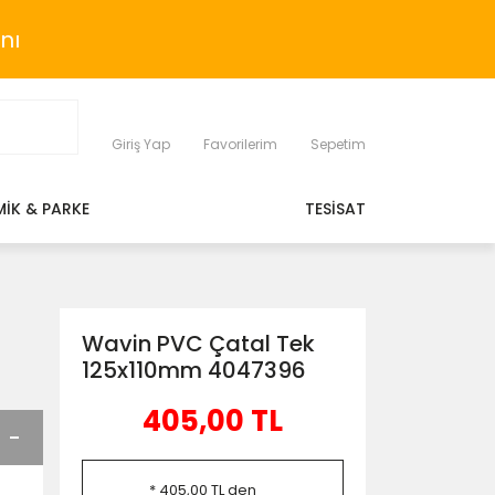
nı
Giriş Yap
Favorilerim
Sepetim
MİK & PARKE
TESİSAT
Wavin PVC Çatal Tek
125x110mm 4047396
405,00 TL
* 405,00 TL den