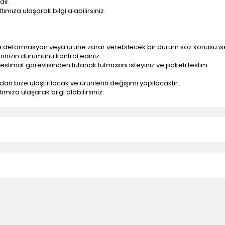
dir.
ımıza ulaşarak bilgi alabilirsiniz.
e deformasyon veya ürüne zarar verebilecek bir durum söz konusu is
erinizin durumunu kontrol ediniz.
eslimat görevlisinden tutanak tutmasını isteyiniz ve paketi teslim
ndan bize ulaştırılacak ve ürünlerin değişimi yapılacaktır.
mıza ulaşarak bilgi alabilirsiniz.
n teslimatlar firmamız tarafından gerçekleştirilmektedir.
tedir.
k nakliye ücreti alıcıya aittir.
 teslim edilmektedir. Ürünlerin yatay veya düşey taşıması