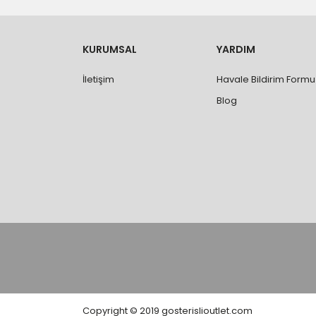
yapılmamaktadır.
- Ürünleri teslim aldıktan sonra, hasarlı ürün 
değişimi ve iadesi yapılabilmektedir. Aksi du
- Özel sipariş ürünlerde ölçü, ebat, yüksekli
KURUMSAL
YARDIM
değiştirilmez.
- Vitrifiye, tekne, küvet, kabin, banyo dolabı
İletişim
Havale Bildirim Formu
kişi veya firmaya mutlaka ölçü ve ebat kontrolü
Blog
Copyright © 2019 gosterislioutlet.com