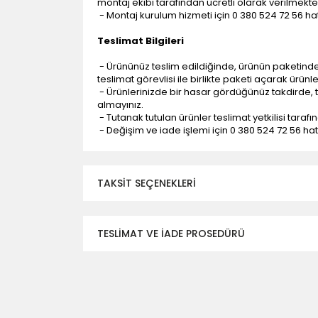
montaj ekibi tarafından ücretli olarak verilmekte
- Montaj kurulum hizmeti için 0 380 524 72 56 hatt
Teslimat Bilgileri
- Ürününüz teslim edildiğinde, ürünün paketind
teslimat görevlisi ile birlikte paketi açarak ürünl
- Ürünlerinizde bir hasar gördüğünüz takdirde, t
almayınız.
- Tutanak tutulan ürünler teslimat yetkilisi tarafı
- Değişim ve iade işlemi için 0 380 524 72 56 hattı
TAKSIT SEÇENEKLERI
TESLİMAT VE İADE PROSEDÜRÜ
- Düzce ili ve bölgesindeki çevre illere yapıla
- Mesafelere göre teslimat süreleri değişmek
- Teslimat alanının dışında kalan bölgeler için e
- Adrese teslim edilen ürünler araç üzerinden