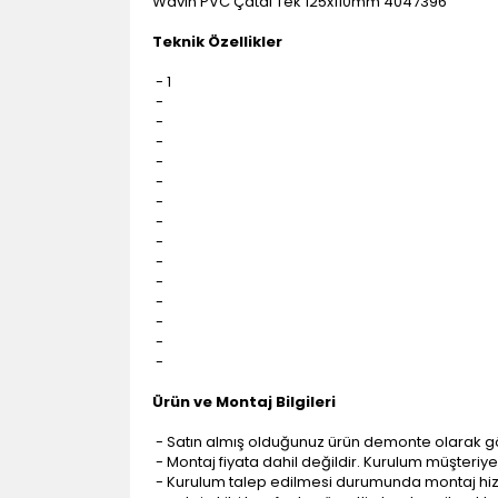
Wavin PVC Çatal Tek 125x110mm 4047396
Teknik Özellikler
- 1
-
-
-
-
-
-
-
-
-
-
-
-
-
-
Ürün ve Montaj Bilgileri
- Satın almış olduğunuz ürün demonte olarak g
- Montaj fiyata dahil değildir. Kurulum müşteriye a
- Kurulum talep edilmesi durumunda montaj hizme