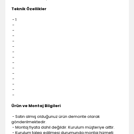
Teknik Özellikler
- 1
-
-
-
-
-
-
-
-
-
-
-
-
-
-
Ürün ve Montaj Bilgileri
- Satın almış olduğunuz ürün demonte olarak
gönderilmektedir.
- Montaj fiyata dahil değildir. Kurulum müşteriye aittir.
- Kurulum talep edilmesi durumunda montaj hizmeti