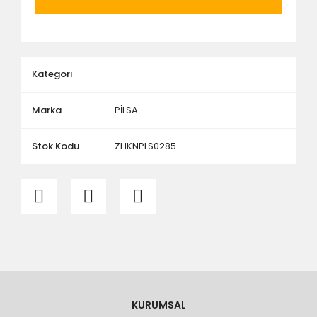
ölçü ve ebat kontrolü yaptırınız.
Kategori
Marka
PİLSA
Stok Kodu
ZHKNPLS0285
KURUMSAL