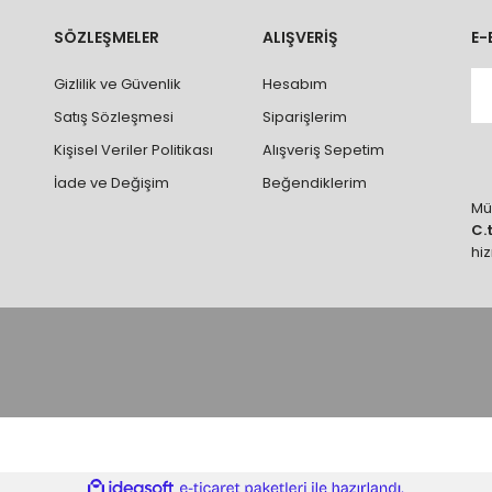
rumlarda ürünlerin iadesi ve değişimi yapılamamaktadır.
k vb. hatalar yüzünden onaylanmış siparişler iade alınmaz veya
SÖZLEŞMELER
ALIŞVERİŞ
E-
 vb. ürünlerin siparişini vermeden önce ürünlerin montajını yapacak ola
Gizlilik ve Güvenlik
Hesabım
 yaptırınız.
Satış Sözleşmesi
Siparişlerim
Kişisel Veriler Politikası
Alışveriş Sepetim
İade ve Değişim
Beğendiklerim
Müş
C.
hi
ile
ideasoft
e-