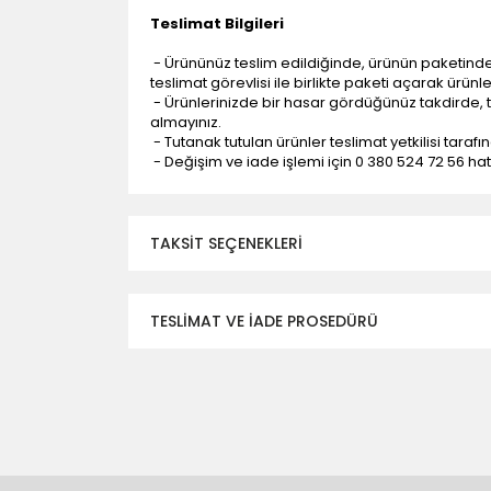
Teslimat Bilgileri
- Ürününüz teslim edildiğinde, ürünün paketind
teslimat görevlisi ile birlikte paketi açarak ürünl
- Ürünlerinizde bir hasar gördüğünüz takdirde, t
almayınız.
- Tutanak tutulan ürünler teslimat yetkilisi tarafı
- Değişim ve iade işlemi için 0 380 524 72 56 hattı
TAKSIT SEÇENEKLERI
TESLİMAT VE İADE PROSEDÜRÜ
- Düzce ili ve bölgesindeki çevre illere yapıla
- Mesafelere göre teslimat süreleri değişmek
- Teslimat alanının dışında kalan bölgeler için e
- Adrese teslim edilen ürünler araç üzerinden
yapılmamaktadır.
- Ürünleri teslim aldıktan sonra, hasarlı ürün 