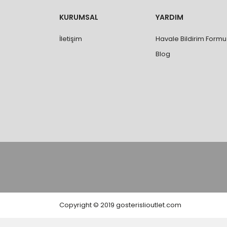
değişimi ve iadesi yapılabilmektedir. Aksi du
- Özel sipariş ürünlerde ölçü, ebat, yüksekli
KURUMSAL
YARDIM
değiştirilmez.
- Vitrifiye, tekne, küvet, kabin, banyo dolabı
İletişim
Havale Bildirim Formu
kişi veya firmaya mutlaka ölçü ve ebat kontrolü
Blog
Copyright © 2019 gosterislioutlet.com