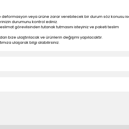
e deformasyon veya ürüne zarar verebilecek bir durum söz konusu is
erinizin durumunu kontrol ediniz.
eslimat görevlisinden tutanak tutmasını isteyiniz ve paketi teslim
ndan bize ulaştırılacak ve ürünlerin değişimi yapılacaktır.
mıza ulaşarak bilgi alabilirsiniz.
n teslimatlar firmamız tarafından gerçekleştirilmektedir.
tedir.
k nakliye ücreti alıcıya aittir.
 teslim edilmektedir. Ürünlerin yatay veya düşey taşıması
ve parçalar ile ilgili hasar tespit tutanağı tutturmanız durumunda ürün