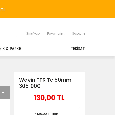
nı
Giriş Yap
Favorilerim
Sepetim
MİK & PARKE
TESİSAT
Wavin PPR Te 50mm
3051000
130,00 TL
* 130,00 TL den