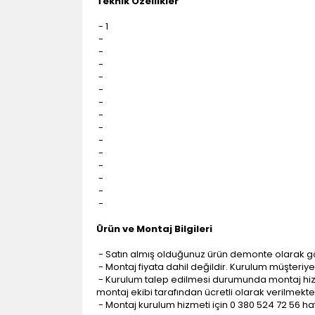
Teknik Özellikler
- 1
-
-
-
-
-
-
-
-
-
-
-
-
-
-
Ürün ve Montaj Bilgileri
- Satın almış olduğunuz ürün demonte olarak g
- Montaj fiyata dahil değildir. Kurulum müşteriye a
- Kurulum talep edilmesi durumunda montaj hizme
montaj ekibi tarafından ücretli olarak verilmekte
- Montaj kurulum hizmeti için 0 380 524 72 56 hatt