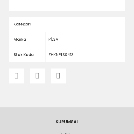
ölçü ve ebat kontrolü yaptırınız.
Kategori
Marka
PİLSA
Stok Kodu
ZHKNPLS0413
KURUMSAL