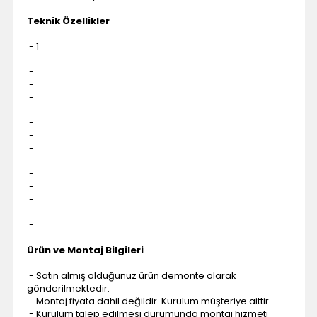
Teknik Özellikler
- 1
-
-
-
-
-
-
-
-
-
-
-
-
-
-
Ürün ve Montaj Bilgileri
- Satın almış olduğunuz ürün demonte olarak
gönderilmektedir.
- Montaj fiyata dahil değildir. Kurulum müşteriye aittir.
- Kurulum talep edilmesi durumunda montaj hizmeti