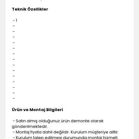
Teknik Özellikler
- 1
-
-
-
-
-
-
-
-
-
-
-
-
-
-
Ürün ve Montaj Bilgileri
- Satın almış olduğunuz ürün demonte olarak
gönderilmektedir.
- Montaj fiyata dahil değildir. Kurulum müşteriye aittir.
- Kurulum talep edilmesi durumunda montaj hizmeti