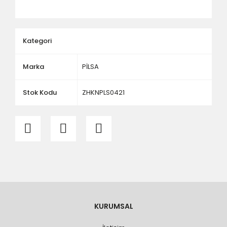
ölçü ve ebat kontrolü yaptırınız.
Kategori
Marka
PİLSA
Stok Kodu
ZHKNPLS0421
KURUMSAL