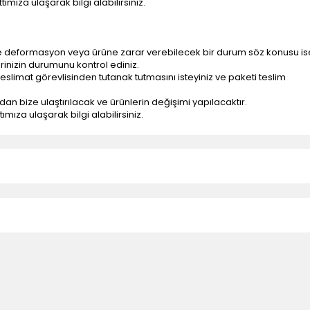
ımıza ulaşarak bilgi alabilirsiniz.
e deformasyon veya ürüne zarar verebilecek bir durum söz konusu is
erinizin durumunu kontrol ediniz.
eslimat görevlisinden tutanak tutmasını isteyiniz ve paketi teslim
ndan bize ulaştırılacak ve ürünlerin değişimi yapılacaktır.
mıza ulaşarak bilgi alabilirsiniz.
n teslimatlar firmamız tarafından gerçekleştirilmektedir.
tedir.
k nakliye ücreti alıcıya aittir.
 teslim edilmektedir. Ürünlerin yatay veya düşey taşıması