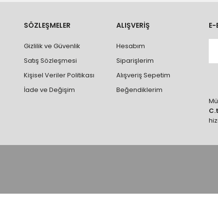
ve parçalar ile ilgili hasar tespit tutanağı tutturmanız durumunda ürün
rumlarda ürünlerin iadesi ve değişimi yapılamamaktadır.
k vb. hatalar yüzünden onaylanmış siparişler iade alınmaz veya
SÖZLEŞMELER
ALIŞVERİŞ
E-
 vb. ürünlerin siparişini vermeden önce ürünlerin montajını yapacak ola
Gizlilik ve Güvenlik
Hesabım
 yaptırınız.
Satış Sözleşmesi
Siparişlerim
Kişisel Veriler Politikası
Alışveriş Sepetim
İade ve Değişim
Beğendiklerim
Müş
C.
hi