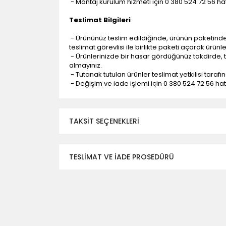
- Montaj kurulum hizmeti için 0 380 524 72 56 hatt
Teslimat Bilgileri
- Ürününüz teslim edildiğinde, ürünün paketind
teslimat görevlisi ile birlikte paketi açarak ürünl
- Ürünlerinizde bir hasar gördüğünüz takdirde, t
almayınız.
- Tutanak tutulan ürünler teslimat yetkilisi tarafı
- Değişim ve iade işlemi için 0 380 524 72 56 hattı
TAKSIT SEÇENEKLERI
TESLİMAT VE İADE PROSEDÜRÜ
- Düzce ili ve bölgesindeki çevre illere yapıla
- Mesafelere göre teslimat süreleri değişmek
- Teslimat alanının dışında kalan bölgeler için e
- Adrese teslim edilen ürünler araç üzerinden
yapılmamaktadır.