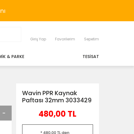
nı
Giriş Yap
Favorilerim
Sepetim
MİK & PARKE
TESİSAT
Wavin PPR Kaynak
Paftası 32mm 3033429
480,00 TL
* 480,00 TL den