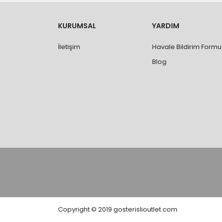
- Ürünleri teslim aldıktan sonra, hasarlı ürün 
değişimi ve iadesi yapılabilmektedir. Aksi du
- Özel sipariş ürünlerde ölçü, ebat, yüksekli
KURUMSAL
YARDIM
değiştirilmez.
- Vitrifiye, tekne, küvet, kabin, banyo dolabı
İletişim
Havale Bildirim Formu
kişi veya firmaya mutlaka ölçü ve ebat kontrolü
Blog
Copyright © 2019 gosterislioutlet.com