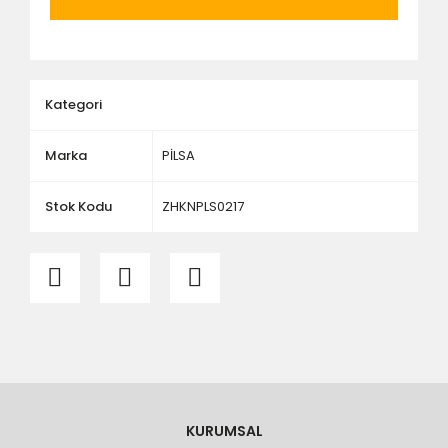
ölçü ve ebat kontrolü yaptırınız.
Kategori
Marka
PİLSA
Stok Kodu
ZHKNPLS0217
KURUMSAL