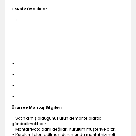
Teknik Özellikler
- 1
-
-
-
-
-
-
-
-
-
-
-
-
-
-
Ürün ve Montaj Bilgileri
- Satın almış olduğunuz ürün demonte olarak
gönderilmektedir.
- Montaj fiyata dahil değildir. Kurulum müşteriye aittir.
- Kurulum talep edilmesi durumunda montaj hizmeti