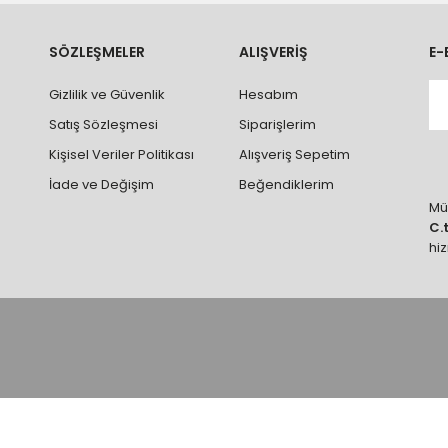
ve parçalar ile ilgili hasar tespit tutanağı tutturmanız durumunda ürün
rumlarda ürünlerin iadesi ve değişimi yapılamamaktadır.
k vb. hatalar yüzünden onaylanmış siparişler iade alınmaz veya
SÖZLEŞMELER
ALIŞVERİŞ
E-
 vb. ürünlerin siparişini vermeden önce ürünlerin montajını yapacak ola
Gizlilik ve Güvenlik
Hesabım
 yaptırınız.
Satış Sözleşmesi
Siparişlerim
Kişisel Veriler Politikası
Alışveriş Sepetim
İade ve Değişim
Beğendiklerim
Müş
C.
hi