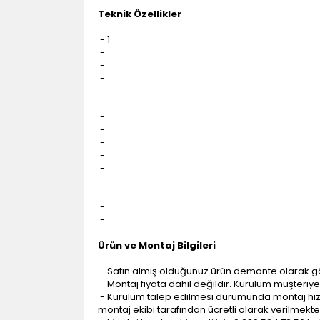
Teknik Özellikler
- 1
-
-
-
-
-
-
-
-
-
-
-
-
-
-
Ürün ve Montaj Bilgileri
- Satın almış olduğunuz ürün demonte olarak g
- Montaj fiyata dahil değildir. Kurulum müşteriye a
- Kurulum talep edilmesi durumunda montaj hizme
montaj ekibi tarafından ücretli olarak verilmekte