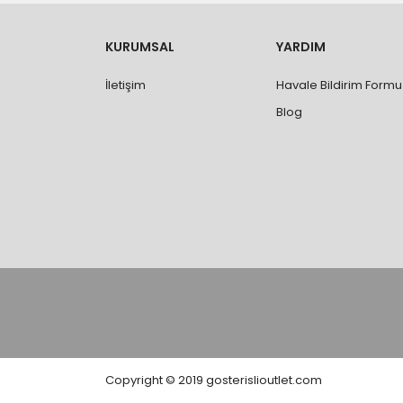
- Ürünleri teslim aldıktan sonra, hasarlı ürün 
değişimi ve iadesi yapılabilmektedir. Aksi du
- Özel sipariş ürünlerde ölçü, ebat, yüksekli
KURUMSAL
YARDIM
değiştirilmez.
- Vitrifiye, tekne, küvet, kabin, banyo dolabı
İletişim
Havale Bildirim Formu
kişi veya firmaya mutlaka ölçü ve ebat kontrolü
Blog
Copyright © 2019 gosterislioutlet.com