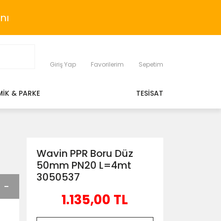
nı
Giriş Yap
Favorilerim
Sepetim
MİK & PARKE
TESİSAT
Wavin PPR Boru Düz
50mm PN20 L=4mt
3050537
1.135,00 TL