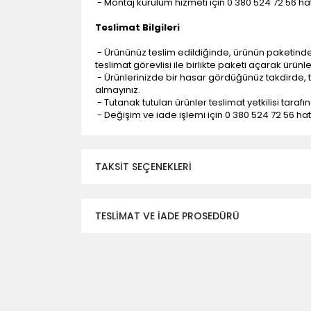
- Montaj kurulum hizmeti için 0 380 524 72 56 hatt
Teslimat Bilgileri
- Ürününüz teslim edildiğinde, ürünün paketind
teslimat görevlisi ile birlikte paketi açarak ürünl
- Ürünlerinizde bir hasar gördüğünüz takdirde, t
almayınız.
- Tutanak tutulan ürünler teslimat yetkilisi tarafı
- Değişim ve iade işlemi için 0 380 524 72 56 hattı
TAKSIT SEÇENEKLERI
TESLİMAT VE İADE PROSEDÜRÜ
- Düzce ili ve bölgesindeki çevre illere yapıla
- Mesafelere göre teslimat süreleri değişmek
- Teslimat alanının dışında kalan bölgeler için e
- Adrese teslim edilen ürünler araç üzerinden
yapılmamaktadır.