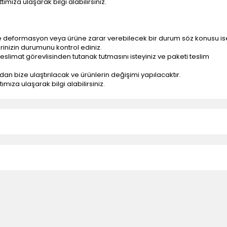
ımıza ulaşarak bilgi alabilirsiniz.
e deformasyon veya ürüne zarar verebilecek bir durum söz konusu is
erinizin durumunu kontrol ediniz.
eslimat görevlisinden tutanak tutmasını isteyiniz ve paketi teslim
ndan bize ulaştırılacak ve ürünlerin değişimi yapılacaktır.
mıza ulaşarak bilgi alabilirsiniz.
n teslimatlar firmamız tarafından gerçekleştirilmektedir.
tedir.
k nakliye ücreti alıcıya aittir.
 teslim edilmektedir. Ürünlerin yatay veya düşey taşıması