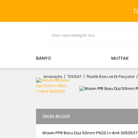
T
BANYO
MUTFAK
Anasayfa
TESİSAT
Plastik Boru ve Ek Parçalar
ÜRÜN BILGISI
Wavin PPR Boru Düz 50mm PN20 L=4mt 3050537