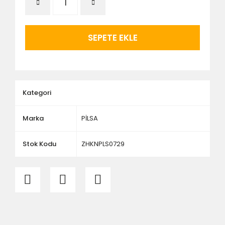
- Vitrifiye, tekne, küvet, kabin, banyo dolabı vb.
ürünlerin siparişini vermeden önce ürünlerin
montajını yapacak olan kişi veya firmaya mutlaka
ölçü ve ebat kontrolü yaptırınız.
SEPETE EKLE
Kategori
Marka
PİLSA
Stok Kodu
ZHKNPLS0729