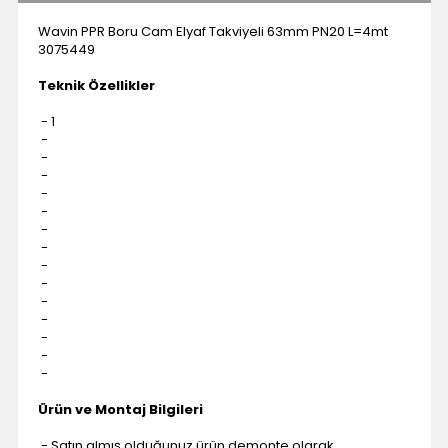
Wavin PPR Boru Cam Elyaf Takviyeli 63mm PN20 L=4mt
3075449
Teknik Özellikler
- 1
-
-
-
-
-
-
-
-
-
-
-
-
-
-
Ürün ve Montaj Bilgileri
- Satın almış olduğunuz ürün demonte olarak