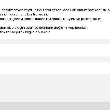
e deformasyon veya ürüne zarar verebilecek bir durum söz konusu is
erinizin durumunu kontrol ediniz.
eslimat görevlisinden tutanak tutmasını isteyiniz ve paketi teslim
ndan bize ulaştırılacak ve ürünlerin değişimi yapılacaktır.
mıza ulaşarak bilgi alabilirsiniz.
n teslimatlar firmamız tarafından gerçekleştirilmektedir.
tedir.
k nakliye ücreti alıcıya aittir.
 teslim edilmektedir. Ürünlerin yatay veya düşey taşıması
ve parçalar ile ilgili hasar tespit tutanağı tutturmanız durumunda ürün
rumlarda ürünlerin iadesi ve değişimi yapılamamaktadır.