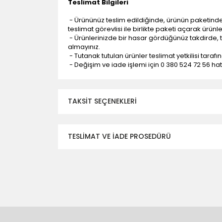
Teslimat Bilgileri
- Ürününüz teslim edildiğinde, ürünün paketind
teslimat görevlisi ile birlikte paketi açarak ürünl
- Ürünlerinizde bir hasar gördüğünüz takdirde, t
almayınız.
- Tutanak tutulan ürünler teslimat yetkilisi tarafı
- Değişim ve iade işlemi için 0 380 524 72 56 hattı
TAKSIT SEÇENEKLERI
TESLİMAT VE İADE PROSEDÜRÜ
- Düzce ili ve bölgesindeki çevre illere yapıla
- Mesafelere göre teslimat süreleri değişmek
- Teslimat alanının dışında kalan bölgeler için e
- Adrese teslim edilen ürünler araç üzerinden
yapılmamaktadır.
- Ürünleri teslim aldıktan sonra, hasarlı ürün 
değişimi ve iadesi yapılabilmektedir. Aksi du