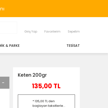
nı
Giriş Yap
Favorilerim
Sepetim
MİK & PARKE
TESİSAT
Keten 200gr
135,00 TL
* 135,00 TL den
başlayan taksitlerle...