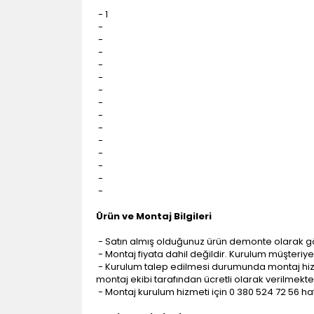
- 1
-
-
-
-
-
-
-
-
-
-
-
-
-
-
Ürün ve Montaj Bilgileri
- Satın almış olduğunuz ürün demonte olarak g
- Montaj fiyata dahil değildir. Kurulum müşteriye a
- Kurulum talep edilmesi durumunda montaj hizme
montaj ekibi tarafından ücretli olarak verilmekte
- Montaj kurulum hizmeti için 0 380 524 72 56 hatt