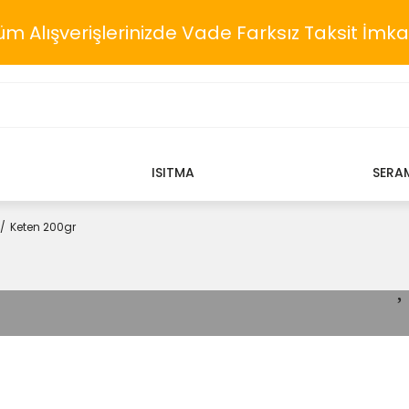
üm Alışverişlerinizde Vade Farksız Taksit İmka
ISITMA
SERA
Keten 200gr