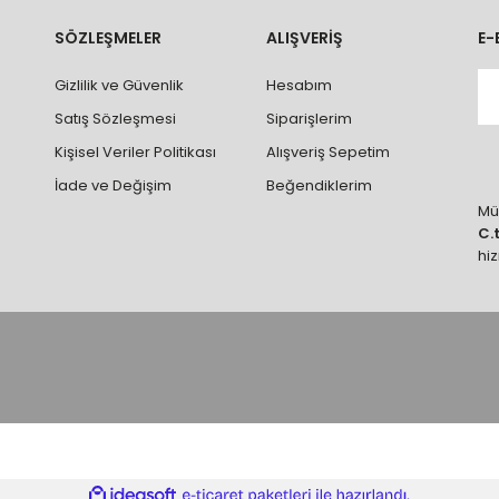
rumlarda ürünlerin iadesi ve değişimi yapılamamaktadır.
k vb. hatalar yüzünden onaylanmış siparişler iade alınmaz veya
SÖZLEŞMELER
ALIŞVERİŞ
E-
 vb. ürünlerin siparişini vermeden önce ürünlerin montajını yapacak ola
Gizlilik ve Güvenlik
Hesabım
 yaptırınız.
Satış Sözleşmesi
Siparişlerim
Kişisel Veriler Politikası
Alışveriş Sepetim
İade ve Değişim
Beğendiklerim
Müş
C.
hi
ile
ideasoft
e-