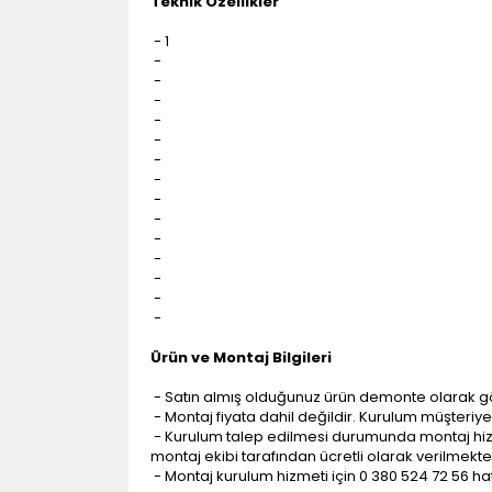
Teknik Özellikler
- 1
-
-
-
-
-
-
-
-
-
-
-
-
-
-
Ürün ve Montaj Bilgileri
- Satın almış olduğunuz ürün demonte olarak g
- Montaj fiyata dahil değildir. Kurulum müşteriye a
- Kurulum talep edilmesi durumunda montaj hizme
montaj ekibi tarafından ücretli olarak verilmekte
- Montaj kurulum hizmeti için 0 380 524 72 56 hatt