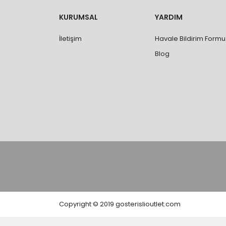
değişimi ve iadesi yapılabilmektedir. Aksi du
- Özel sipariş ürünlerde ölçü, ebat, yüksekli
KURUMSAL
YARDIM
değiştirilmez.
- Vitrifiye, tekne, küvet, kabin, banyo dolabı
İletişim
Havale Bildirim Formu
kişi veya firmaya mutlaka ölçü ve ebat kontrolü
Blog
Copyright © 2019 gosterislioutlet.com