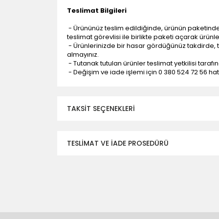
Teslimat Bilgileri
- Ürününüz teslim edildiğinde, ürünün paketind
teslimat görevlisi ile birlikte paketi açarak ürünl
- Ürünlerinizde bir hasar gördüğünüz takdirde, t
almayınız.
- Tutanak tutulan ürünler teslimat yetkilisi tarafı
- Değişim ve iade işlemi için 0 380 524 72 56 hattı
TAKSIT SEÇENEKLERI
TESLİMAT VE İADE PROSEDÜRÜ
- Düzce ili ve bölgesindeki çevre illere yapıla
- Mesafelere göre teslimat süreleri değişmek
- Teslimat alanının dışında kalan bölgeler için e
- Adrese teslim edilen ürünler araç üzerinden
yapılmamaktadır.
- Ürünleri teslim aldıktan sonra, hasarlı ürün 