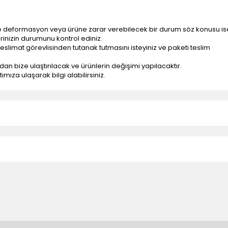
e deformasyon veya ürüne zarar verebilecek bir durum söz konusu is
erinizin durumunu kontrol ediniz.
eslimat görevlisinden tutanak tutmasını isteyiniz ve paketi teslim
ndan bize ulaştırılacak ve ürünlerin değişimi yapılacaktır.
mıza ulaşarak bilgi alabilirsiniz.
n teslimatlar firmamız tarafından gerçekleştirilmektedir.
tedir.
k nakliye ücreti alıcıya aittir.
 teslim edilmektedir. Ürünlerin yatay veya düşey taşıması
ve parçalar ile ilgili hasar tespit tutanağı tutturmanız durumunda ürün