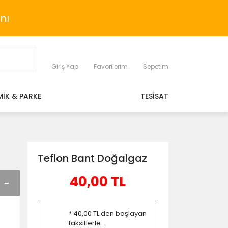
nı
Giriş Yap
Favorilerim
Sepetim
MİK & PARKE
TESİSAT
Teflon Bant Doğalgaz
40,00 TL
* 40,00 TL den başlayan
taksitlerle...