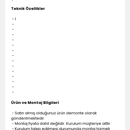
Teknik Özellikler
- 1
-
-
-
-
-
-
-
-
-
-
-
-
-
-
Ürün ve Montaj Bilgileri
- Satın almış olduğunuz ürün demonte olarak
gönderilmektedir.
- Montaj fiyata dahil değildir. Kurulum müşteriye aittir.
- Kurulum talep edilmesi durumunda montaj hizmeti