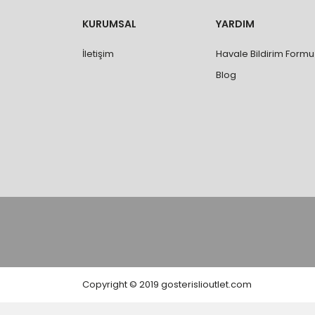
değişimi ve iadesi yapılabilmektedir. Aksi du
- Özel sipariş ürünlerde ölçü, ebat, yüksekli
KURUMSAL
YARDIM
değiştirilmez.
- Vitrifiye, tekne, küvet, kabin, banyo dolabı
İletişim
Havale Bildirim Formu
kişi veya firmaya mutlaka ölçü ve ebat kontrolü
Blog
Copyright © 2019 gosterislioutlet.com