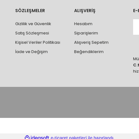
rumlarda ürünlerin iadesi ve değişimi yapılamamaktadır.
k vb. hatalar yüzünden onaylanmış siparişler iade alınmaz veya
SÖZLEŞMELER
ALIŞVERİŞ
E-
 vb. ürünlerin siparişini vermeden önce ürünlerin montajını yapacak ola
Gizlilik ve Güvenlik
Hesabım
 yaptırınız.
Satış Sözleşmesi
Siparişlerim
Kişisel Veriler Politikası
Alışveriş Sepetim
İade ve Değişim
Beğendiklerim
Müş
C.
hi
ile
ideasoft
e-