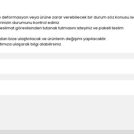
e deformasyon veya ürüne zarar verebilecek bir durum söz konusu is
erinizin durumunu kontrol ediniz.
eslimat görevlisinden tutanak tutmasını isteyiniz ve paketi teslim
ndan bize ulaştırılacak ve ürünlerin değişimi yapılacaktır.
mıza ulaşarak bilgi alabilirsiniz.
n teslimatlar firmamız tarafından gerçekleştirilmektedir.
tedir.
k nakliye ücreti alıcıya aittir.
 teslim edilmektedir. Ürünlerin yatay veya düşey taşıması
ve parçalar ile ilgili hasar tespit tutanağı tutturmanız durumunda ürün