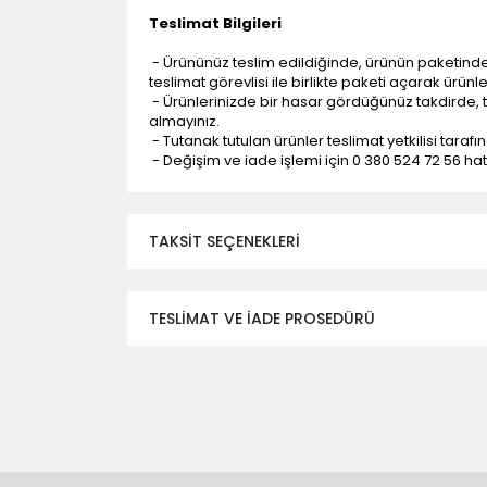
Teslimat Bilgileri
- Ürününüz teslim edildiğinde, ürünün paketind
teslimat görevlisi ile birlikte paketi açarak ürünl
- Ürünlerinizde bir hasar gördüğünüz takdirde, t
almayınız.
- Tutanak tutulan ürünler teslimat yetkilisi tarafı
- Değişim ve iade işlemi için 0 380 524 72 56 hattı
TAKSIT SEÇENEKLERI
TESLİMAT VE İADE PROSEDÜRÜ
- Düzce ili ve bölgesindeki çevre illere yapıla
- Mesafelere göre teslimat süreleri değişmek
- Teslimat alanının dışında kalan bölgeler için e
- Adrese teslim edilen ürünler araç üzerinden
yapılmamaktadır.
- Ürünleri teslim aldıktan sonra, hasarlı ürün 