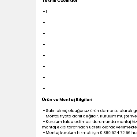
Teknik Özellikler
- 1
-
-
-
-
-
-
-
-
-
-
-
-
-
-
Ürün ve Montaj Bilgileri
- Satın almış olduğunuz ürün demonte olarak g
- Montaj fiyata dahil değildir. Kurulum müşteriye a
- Kurulum talep edilmesi durumunda montaj hizme
montaj ekibi tarafından ücretli olarak verilmekte
- Montaj kurulum hizmeti için 0 380 524 72 56 hatt