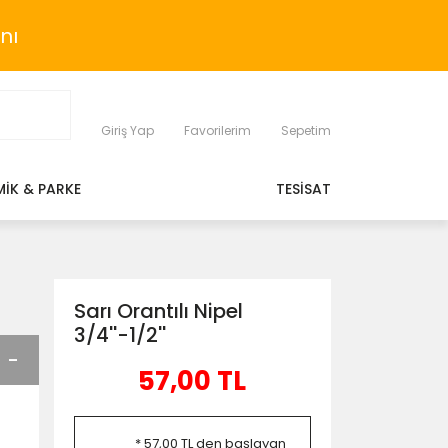
nı
Giriş Yap
Favorilerim
Sepetim
MİK & PARKE
TESİSAT
Sarı Orantılı Nipel
3/4''-1/2''
57,00 TL
* 57,00 TL den başlayan