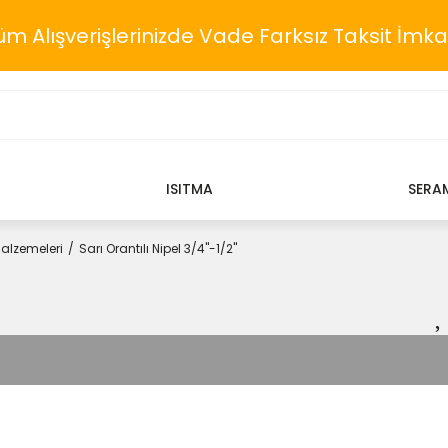
üm Alışverişlerinizde Vade Farksız Taksit İmka
ISITMA
SERA
Malzemeleri
Sarı Orantılı Nipel 3/4''-1/2''