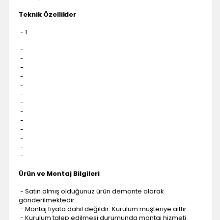
Teknik Özellikler
- 1
-
-
-
-
-
-
-
-
-
-
-
-
-
-
Ürün ve Montaj Bilgileri
- Satın almış olduğunuz ürün demonte olarak
gönderilmektedir.
- Montaj fiyata dahil değildir. Kurulum müşteriye aittir.
- Kurulum talep edilmesi durumunda montaj hizmeti