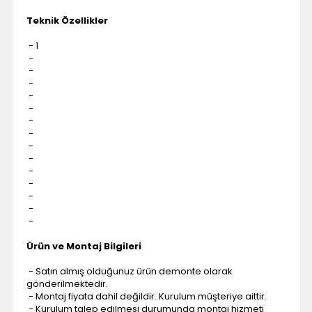
Teknik Özellikler
- 1
-
-
-
-
-
-
-
-
-
-
-
-
-
-
Ürün ve Montaj Bilgileri
- Satın almış olduğunuz ürün demonte olarak
gönderilmektedir.
- Montaj fiyata dahil değildir. Kurulum müşteriye aittir.
- Kurulum talep edilmesi durumunda montaj hizmeti