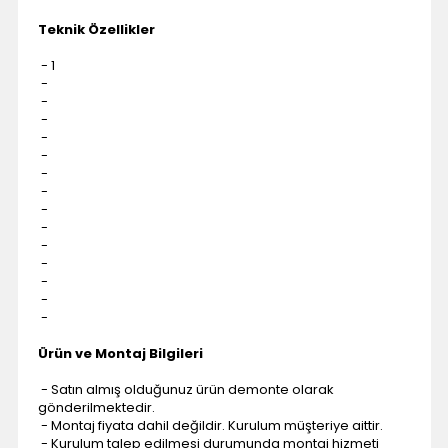
Teknik Özellikler
- 1
-
-
-
-
-
-
-
-
-
-
-
-
-
-
Ürün ve Montaj Bilgileri
- Satın almış olduğunuz ürün demonte olarak
gönderilmektedir.
- Montaj fiyata dahil değildir. Kurulum müşteriye aittir.
- Kurulum talep edilmesi durumunda montaj hizmeti