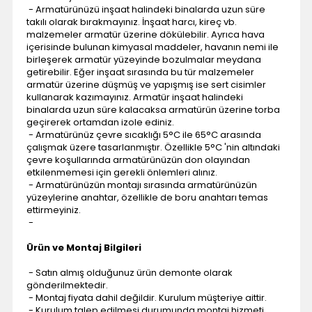
- Armatürünüzü inşaat halindeki binalarda uzun süre
takılı olarak bırakmayınız. İnşaat harcı, kireç vb.
malzemeler armatür üzerine dökülebilir. Ayrıca hava
içerisinde bulunan kimyasal maddeler, havanın nemi ile
birleşerek armatür yüzeyinde bozulmalar meydana
getirebilir. Eğer inşaat sırasında bu tür malzemeler
armatür üzerine düşmüş ve yapışmış ise sert cisimler
kullanarak kazımayınız. Armatür inşaat halindeki
binalarda uzun süre kalacaksa armatürün üzerine torba
geçirerek ortamdan izole ediniz.
- Armatürünüz çevre sıcaklığı 5°C ile 65°C arasında
çalışmak üzere tasarlanmıştır. Özellikle 5°C 'nin altındaki
çevre koşullarında armatürünüzün don olayından
etkilenmemesi için gerekli önlemleri alınız.
- Armatürünüzün montajı sırasında armatürünüzün
yüzeylerine anahtar, özellikle de boru anahtarı temas
ettirmeyiniz.
-
Ürün ve Montaj Bilgileri
- Satın almış olduğunuz ürün demonte olarak
gönderilmektedir.
- Montaj fiyata dahil değildir. Kurulum müşteriye aittir.
- Kurulum talep edilmesi durumunda montaj hizmeti