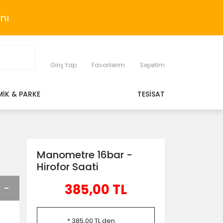
nı
Giriş Yap
Favorilerim
Sepetim
MİK & PARKE
TESİSAT
Manometre 16bar -
Hirofor Saati
385,00 TL
* 385,00 TL den