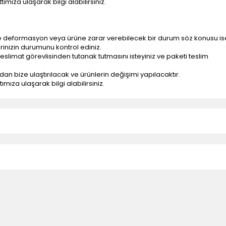
ımıza ulaşarak bilgi alabilirsiniz.
e deformasyon veya ürüne zarar verebilecek bir durum söz konusu is
erinizin durumunu kontrol ediniz.
eslimat görevlisinden tutanak tutmasını isteyiniz ve paketi teslim
ndan bize ulaştırılacak ve ürünlerin değişimi yapılacaktır.
mıza ulaşarak bilgi alabilirsiniz.
n teslimatlar firmamız tarafından gerçekleştirilmektedir.
tedir.
k nakliye ücreti alıcıya aittir.
 teslim edilmektedir. Ürünlerin yatay veya düşey taşıması