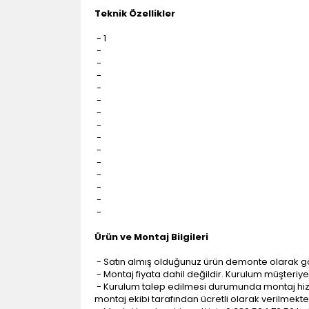
Teknik Özellikler
- 1
-
-
-
-
-
-
-
-
-
-
-
-
-
-
Ürün ve Montaj Bilgileri
- Satın almış olduğunuz ürün demonte olarak g
- Montaj fiyata dahil değildir. Kurulum müşteriye a
- Kurulum talep edilmesi durumunda montaj hizme
montaj ekibi tarafından ücretli olarak verilmekte