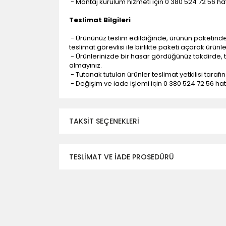
- Montaj kurulum hizmeti için 0 380 524 72 56 hatt
Teslimat Bilgileri
- Ürününüz teslim edildiğinde, ürünün paketind
teslimat görevlisi ile birlikte paketi açarak ürünl
- Ürünlerinizde bir hasar gördüğünüz takdirde, t
almayınız.
- Tutanak tutulan ürünler teslimat yetkilisi tarafı
- Değişim ve iade işlemi için 0 380 524 72 56 hattı
TAKSIT SEÇENEKLERI
TESLİMAT VE İADE PROSEDÜRÜ
- Düzce ili ve bölgesindeki çevre illere yapıla
- Mesafelere göre teslimat süreleri değişmek
- Teslimat alanının dışında kalan bölgeler için e
- Adrese teslim edilen ürünler araç üzerinden
yapılmamaktadır.