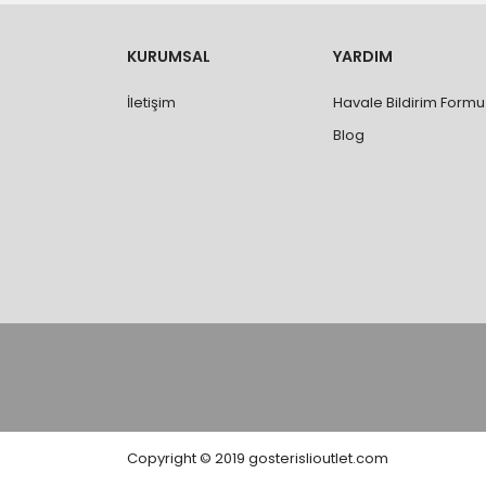
- Ürünleri teslim aldıktan sonra, hasarlı ürün 
değişimi ve iadesi yapılabilmektedir. Aksi du
- Özel sipariş ürünlerde ölçü, ebat, yüksekli
KURUMSAL
YARDIM
değiştirilmez.
- Vitrifiye, tekne, küvet, kabin, banyo dolabı
İletişim
Havale Bildirim Formu
kişi veya firmaya mutlaka ölçü ve ebat kontrolü
Blog
Copyright © 2019 gosterislioutlet.com