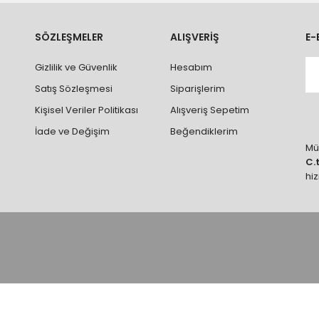
ve parçalar ile ilgili hasar tespit tutanağı tutturmanız durumunda ürün
rumlarda ürünlerin iadesi ve değişimi yapılamamaktadır.
k vb. hatalar yüzünden onaylanmış siparişler iade alınmaz veya
SÖZLEŞMELER
ALIŞVERİŞ
E-
 vb. ürünlerin siparişini vermeden önce ürünlerin montajını yapacak ola
Gizlilik ve Güvenlik
Hesabım
 yaptırınız.
Satış Sözleşmesi
Siparişlerim
Kişisel Veriler Politikası
Alışveriş Sepetim
İade ve Değişim
Beğendiklerim
Müş
C.
hi