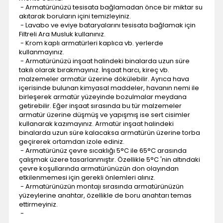
- Armatürünüzü tesisata bağlamadan önce bir miktar su
akıtarak boruların içini temizleyiniz.
- Lavabo ve eviye bataryalarını tesisata bağlamak için
Filtreli Ara Musluk kullanınız.
- Krom kaplı armatürleri kaplıca vb. yerlerde
kullanmayınız.
- Armatürünüzü inşaat halindeki binalarda uzun süre
takılı olarak bırakmayınız. İnşaat harcı, kireç vb.
malzemeler armatür üzerine dökülebilir. Ayrıca hava
içerisinde bulunan kimyasal maddeler, havanın nemi ile
birleşerek armatür yüzeyinde bozulmalar meydana
getirebilir. Eğer inşaat sırasında bu tür malzemeler
armatür üzerine düşmüş ve yapışmış ise sert cisimler
kullanarak kazımayınız. Armatür inşaat halindeki
binalarda uzun süre kalacaksa armatürün üzerine torba
geçirerek ortamdan izole ediniz.
- Armatürünüz çevre sıcaklığı 5°C ile 65°C arasında
çalışmak üzere tasarlanmıştır. Özellikle 5°C 'nin altındaki
çevre koşullarında armatürünüzün don olayından
etkilenmemesi için gerekli önlemleri alınız.
- Armatürünüzün montajı sırasında armatürünüzün
yüzeylerine anahtar, özellikle de boru anahtarı temas
ettirmeyiniz.
-