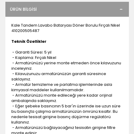
ÜRÜN BILGISI
Kale Tandem Lavabo Bataryası Döner Borulu Fırçalı Nikel
410200505487
Teknik Özellikler
- Garanti Süresi: 5 yıl
- Kaplama: Fırçalı Nikel
- Armatürünüzü yerine monte etmeden önce kılavuzunu
inceleyiniz.
- Kılavuzunuzu armatürünüzün garanti süresince
saklayınız.
- Armatür temizleme ve parlatma işlemlerinde asla
kimyasal maddeler kullanılmamalıdır.
- Armatürünüzü monte edileceği yere kadar orijinal
ambalajında saklayınız.
- Eğer şebeke basıncının 5 bar'ın üzerinde ise uzun süre
bu basınçta çalışma armatürünüzün ömrünü kısaltır. Bu
nedenle tesisat girişine basınç düşürme regülatörü
kullanınız.
- Armatürünüzü bağlayacağınız tesisatın girişine filtre
monte ediniz.