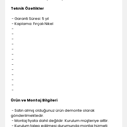
Teknik Özellikler
- Garanti Süresi: 5 yıl
- Kaplama: Fırçalı Nikel
-
-
-
-
-
-
-
-
-
-
-
-
-
Ürün ve Montaj Bilgileri
- Satın almış olduğunuz ürün demonte olarak
gönderilmektedir.
- Montaj fiyata dahil değildir. Kurulum müşteriye aittir.
- Kurulum talep edilmesi durumunda montaj hizmeti