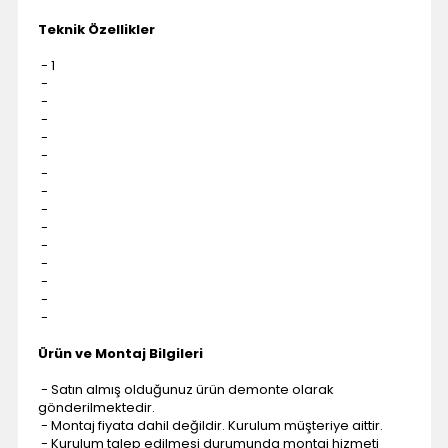
Teknik Özellikler
- 1
-
-
-
-
-
-
-
-
-
-
-
-
-
-
Ürün ve Montaj Bilgileri
- Satın almış olduğunuz ürün demonte olarak
gönderilmektedir.
- Montaj fiyata dahil değildir. Kurulum müşteriye aittir.
- Kurulum talep edilmesi durumunda montaj hizmeti