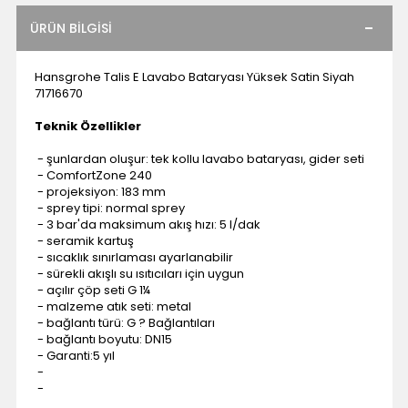
ÜRÜN BILGISI
Hansgrohe Talis E Lavabo Bataryası Yüksek Satin Siyah
71716670
Teknik Özellikler
- şunlardan oluşur: tek kollu lavabo bataryası, gider seti
- ComfortZone 240
- projeksiyon: 183 mm
- sprey tipi: normal sprey
- 3 bar'da maksimum akış hızı: 5 l/dak
- seramik kartuş
- sıcaklık sınırlaması ayarlanabilir
- sürekli akışlı su ısıtıcıları için uygun
- açılır çöp seti G 1¼
- malzeme atık seti: metal
- bağlantı türü: G ? Bağlantıları
- bağlantı boyutu: DN15
- Garanti:5 yıl
-
-