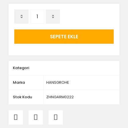
- Özel sipariş ürünlerde ölçü, ebat, yükseklik vb.
hatalar yüzünden onaylanmış siparişler iade
alınmaz veya değiştirilmez.
- Vitrifiye, tekne, küvet, kabin, banyo dolabı vb.
ürünlerin siparişini vermeden önce ürünlerin
montajını yapacak olan kişi veya firmaya mutlaka
ölçü ve ebat kontrolü yaptırınız.
SEPETE EKLE
Kategori
Marka
HANSGROHE
Stok Kodu
ZHNGARM0222