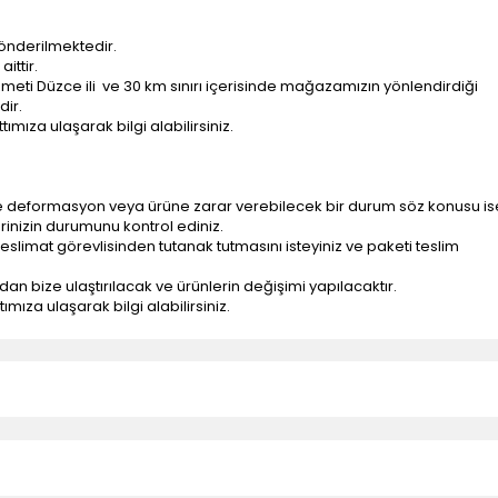
önderilmektedir.
ittir.
ti Düzce ili ve 30 km sınırı içerisinde mağazamızın yönlendirdiği
dir.
ımıza ulaşarak bilgi alabilirsiniz.
e deformasyon veya ürüne zarar verebilecek bir durum söz konusu is
erinizin durumunu kontrol ediniz.
eslimat görevlisinden tutanak tutmasını isteyiniz ve paketi teslim
ndan bize ulaştırılacak ve ürünlerin değişimi yapılacaktır.
mıza ulaşarak bilgi alabilirsiniz.