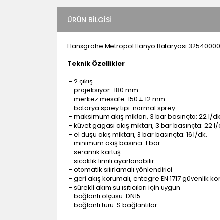
ÜRÜN BILGISI
Hansgrohe Metropol Banyo Bataryası 32540000
Teknik Özellikler
- 2 çıkış
- projeksiyon: 180 mm
- merkez mesafe: 150 ± 12 mm
- batarya sprey tipi: normal sprey
- maksimum akış miktarı, 3 bar basınçta: 22 l/d
- küvet gagası akış miktarı, 3 bar basınçta: 22 l/
- el duşu akış miktarı, 3 bar basınçta: 16 l/dk.
- minimum akış basıncı: 1 bar
- seramik kartuş
- sıcaklık limiti ayarlanabilir
- otomatik sıfırlamalı yönlendirici
- geri akış korumalı, entegre EN 1717 güvenlik 
- sürekli akım su ısıtıcıları için uygun
- bağlantı ölçüsü: DN15
- bağlantı türü: S bağlantılar