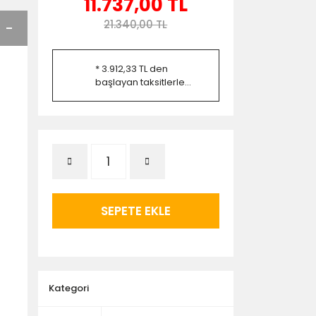
11.737,00 TL
21.340,00 TL
* 3.912,33 TL den
başlayan taksitlerle...
SEPETE EKLE
Kategori