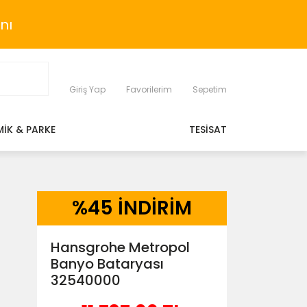
nı
Giriş Yap
Favorilerim
Sepetim
MİK & PARKE
TESİSAT
%
45 İNDİRİM
Hansgrohe Metropol
Banyo Bataryası
32540000