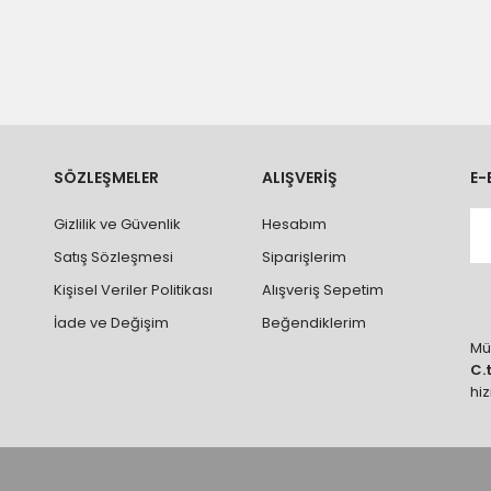
n teslimatlar firmamız tarafından gerçekleştirilmektedir.
tedir.
k nakliye ücreti alıcıya aittir.
 teslim edilmektedir. Ürünlerin yatay veya düşey taşıması
ve parçalar ile ilgili hasar tespit tutanağı tutturmanız durumunda ürün
rumlarda ürünlerin iadesi ve değişimi yapılamamaktadır.
k vb. hatalar yüzünden onaylanmış siparişler iade alınmaz veya
SÖZLEŞMELER
ALIŞVERİŞ
E-
 vb. ürünlerin siparişini vermeden önce ürünlerin montajını yapacak ola
Gizlilik ve Güvenlik
Hesabım
 yaptırınız.
Satış Sözleşmesi
Siparişlerim
Kişisel Veriler Politikası
Alışveriş Sepetim
İade ve Değişim
Beğendiklerim
Müş
C.
hi