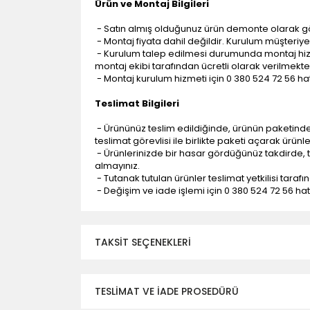
Ürün ve Montaj Bilgileri
- Satın almış olduğunuz ürün demonte olarak g
- Montaj fiyata dahil değildir. Kurulum müşteriye a
- Kurulum talep edilmesi durumunda montaj hizme
montaj ekibi tarafından ücretli olarak verilmekte
- Montaj kurulum hizmeti için 0 380 524 72 56 hatt
Teslimat Bilgileri
- Ürününüz teslim edildiğinde, ürünün paketind
teslimat görevlisi ile birlikte paketi açarak ürünl
- Ürünlerinizde bir hasar gördüğünüz takdirde, t
almayınız.
- Tutanak tutulan ürünler teslimat yetkilisi tarafı
- Değişim ve iade işlemi için 0 380 524 72 56 hattı
TAKSIT SEÇENEKLERI
TESLİMAT VE İADE PROSEDÜRÜ