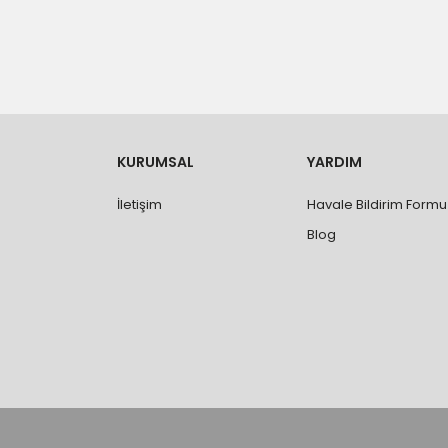
- Düzce ili ve bölgesindeki çevre illere yapıla
- Mesafelere göre teslimat süreleri değişmek
- Teslimat alanının dışında kalan bölgeler için e
- Adrese teslim edilen ürünler araç üzerinden
yapılmamaktadır.
- Ürünleri teslim aldıktan sonra, hasarlı ürün 
değişimi ve iadesi yapılabilmektedir. Aksi du
- Özel sipariş ürünlerde ölçü, ebat, yüksekli
KURUMSAL
YARDIM
değiştirilmez.
- Vitrifiye, tekne, küvet, kabin, banyo dolabı
İletişim
Havale Bildirim Formu
kişi veya firmaya mutlaka ölçü ve ebat kontrolü
Blog