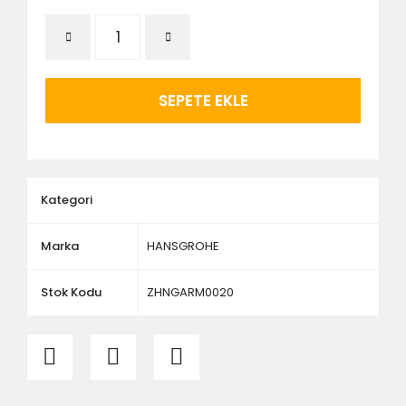
ürünlerin siparişini vermeden önce ürünlerin
montajını yapacak olan kişi veya firmaya mutlaka
ölçü ve ebat kontrolü yaptırınız.
SEPETE EKLE
Kategori
Marka
HANSGROHE
Stok Kodu
ZHNGARM0020