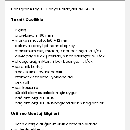
Hansgrohe Logis E Banyo Bataryası 71415000
Teknik Özellikler
- 2 çıkış
- projeksiyon: 180 mm
- merkez mesafe: 150 ± 12 mm
- batarya sprey tipi: normal sprey
- maksimum akış miktarı, 3 bar basınçta: 20 l/dk.
- küvet gagası akış miktarı, 3 bar basınçta: 20 l/dk.
- el duşu akış miktarı, 3 bar basınçta: 17 l/dk
- seramik kartuş
- sıcaklık limiti ayarlanabilir
- otomatik sıfırlamalı yönlendirici
- çek valf
- ses kesici ile
- sürekli akım su ısıtıcıları için uygun
- bağlantı ölçüsü: DN15
- bağlantı ölçüsü: DN15bağlantı türü: S bağlantılar
Ürün ve Montaj Bilgileri
- Satın almış olduğunuz ürün demonte olarak
gönderilmektedir.