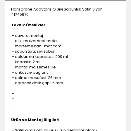
Hansgrohe AddStoris Q Sıvı Sabunluk Satin Siyah
41745670
Teknik Özellikler
- duvara montaj
- askı malzemesi: metal
- malzeme kabı: mat cam
- sabun türü: sıvı sabun
- doldurma kapasitesi 200 ml
- kapasite 2 ml
- montaj malzemesi ile
- ankastre bağlantı
- delme mesafesi: 26 mm
- açılacak delik çapı: 6 mm
-
-
-
-
-
Ürün ve Montaj Bilgileri
- Satın almış olduğunuz ürün demonte olarak