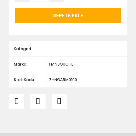
- Vitrifiye, tekne, küvet, kabin, banyo dolabı vb.
ürünlerin siparişini vermeden önce ürünlerin
montajını yapacak olan kişi veya firmaya mutlaka
SEPETE EKLE
ölçü ve ebat kontrolü yaptırınız.
Kategori
Marka
HANSGROHE
Stok Kodu
ZHNGARM0109