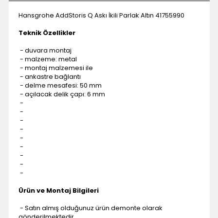
Hansgrohe AddStoris Q Askı İkili Parlak Altın 41755990
Teknik Özellikler
- duvara montaj
- malzeme: metal
- montaj malzemesi ile
- ankastre bağlantı
- delme mesafesi: 50 mm
- açılacak delik çapı: 6 mm
-
-
-
-
-
-
-
-
-
Ürün ve Montaj Bilgileri
- Satın almış olduğunuz ürün demonte olarak
gönderilmektedir.