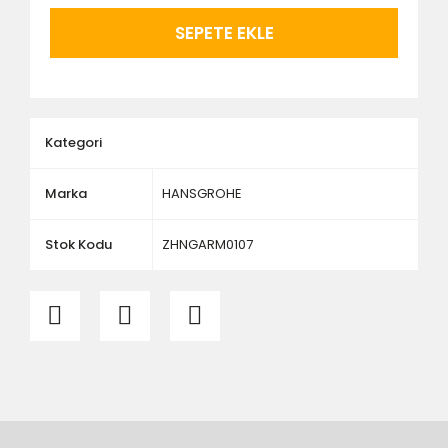
ürünlerin siparişini vermeden önce ürünlerin
montajını yapacak olan kişi veya firmaya mutlaka
SEPETE EKLE
ölçü ve ebat kontrolü yaptırınız.
Kategori
Marka
HANSGROHE
Stok Kodu
ZHNGARM0107