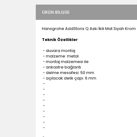
ÜRÜN BILGISI
Hansgrohe AddStoris Q Askı İkili Mat Siyah Kro
Teknik Özellikler
- duvara montaj
- malzeme: metal
- montaj malzemesi ile
- ankastre bağlantı
- delme mesafesi: 50 mm
- açılacak delik çapı: 6 mm
-
-
-
-
-
-
-
-
-