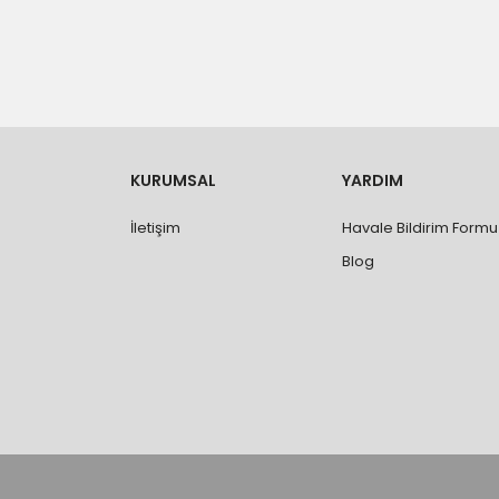
- Düzce ili ve bölgesindeki çevre illere yapıla
- Mesafelere göre teslimat süreleri değişmek
- Teslimat alanının dışında kalan bölgeler için e
- Adrese teslim edilen ürünler araç üzerinden
yapılmamaktadır.
- Ürünleri teslim aldıktan sonra, hasarlı ürün 
değişimi ve iadesi yapılabilmektedir. Aksi du
- Özel sipariş ürünlerde ölçü, ebat, yüksekli
KURUMSAL
YARDIM
değiştirilmez.
- Vitrifiye, tekne, küvet, kabin, banyo dolabı
İletişim
Havale Bildirim Formu
kişi veya firmaya mutlaka ölçü ve ebat kontrolü
Blog