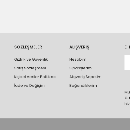
n teslimatlar firmamız tarafından gerçekleştirilmektedir.
tedir.
k nakliye ücreti alıcıya aittir.
 teslim edilmektedir. Ürünlerin yatay veya düşey taşıması
ve parçalar ile ilgili hasar tespit tutanağı tutturmanız durumunda ürün
rumlarda ürünlerin iadesi ve değişimi yapılamamaktadır.
k vb. hatalar yüzünden onaylanmış siparişler iade alınmaz veya
SÖZLEŞMELER
ALIŞVERİŞ
E-
 vb. ürünlerin siparişini vermeden önce ürünlerin montajını yapacak ola
Gizlilik ve Güvenlik
Hesabım
 yaptırınız.
Satış Sözleşmesi
Siparişlerim
Kişisel Veriler Politikası
Alışveriş Sepetim
İade ve Değişim
Beğendiklerim
Müş
C.
hi