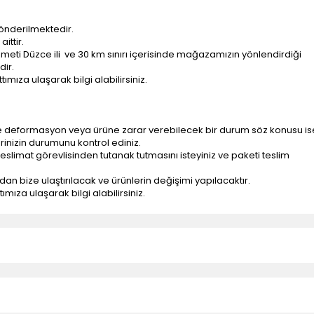
önderilmektedir.
ittir.
ti Düzce ili ve 30 km sınırı içerisinde mağazamızın yönlendirdiği
dir.
ımıza ulaşarak bilgi alabilirsiniz.
e deformasyon veya ürüne zarar verebilecek bir durum söz konusu is
erinizin durumunu kontrol ediniz.
eslimat görevlisinden tutanak tutmasını isteyiniz ve paketi teslim
ndan bize ulaştırılacak ve ürünlerin değişimi yapılacaktır.
mıza ulaşarak bilgi alabilirsiniz.