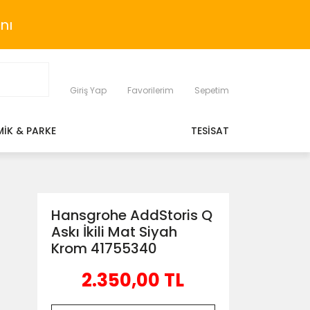
nı
Giriş Yap
Favorilerim
Sepetim
MİK & PARKE
TESİSAT
Hansgrohe AddStoris Q
Askı İkili Mat Siyah
Krom 41755340
2.350,00 TL