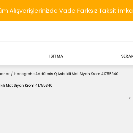
üm Alışverişlerinizde Vade Farksız Taksit İmka
ISITMA
SERA
arlar
Hansgrohe AddStoris Q Askı İkili Mat Siyah Krom 41755340