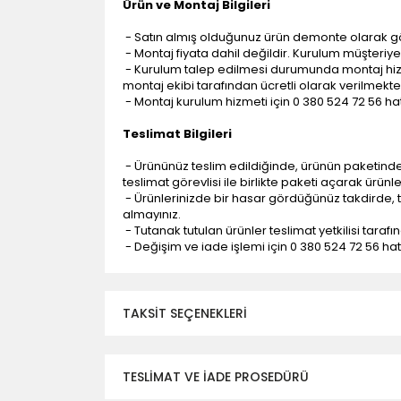
Ürün ve Montaj Bilgileri
- Satın almış olduğunuz ürün demonte olarak g
- Montaj fiyata dahil değildir. Kurulum müşteriye a
- Kurulum talep edilmesi durumunda montaj hizme
montaj ekibi tarafından ücretli olarak verilmekte
- Montaj kurulum hizmeti için 0 380 524 72 56 hatt
Teslimat Bilgileri
- Ürününüz teslim edildiğinde, ürünün paketind
teslimat görevlisi ile birlikte paketi açarak ürünl
- Ürünlerinizde bir hasar gördüğünüz takdirde, t
almayınız.
- Tutanak tutulan ürünler teslimat yetkilisi tarafı
- Değişim ve iade işlemi için 0 380 524 72 56 hattı
TAKSIT SEÇENEKLERI
TESLİMAT VE İADE PROSEDÜRÜ