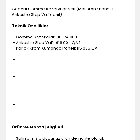
Geberit Gömme Rezervuar Seti (Mat Bronz Panel +
Ankastre Stop Valf dahil)
Teknik Özellikler
- Gömme Rezervuar: 110.174.00.1
- Ankastre Stop Valf : 616.004.QA.1
- Parlak Krom Kumanda Paneli: 115.035.QA.1
-
-
-
-
-
-
-
-
-
-
-
-
Ürün ve Montaj Bilgileri
- Satın almış olduğunuz ürün demonte olarak