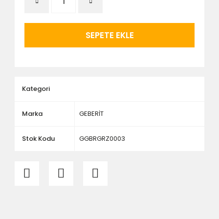
ürünlerin siparişini vermeden önce ürünlerin
montajını yapacak olan kişi veya firmaya mutlaka
ölçü ve ebat kontrolü yaptırınız.
SEPETE EKLE
Kategori
Marka
GEBERİT
Stok Kodu
GGBRGRZ0003