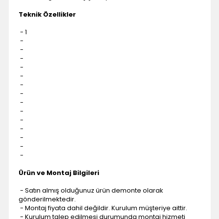
Teknik Özellikler
- 1
-
-
-
-
-
-
-
-
-
-
-
-
-
-
Ürün ve Montaj Bilgileri
- Satın almış olduğunuz ürün demonte olarak
gönderilmektedir.
- Montaj fiyata dahil değildir. Kurulum müşteriye aittir.
- Kurulum talep edilmesi durumunda montaj hizmeti