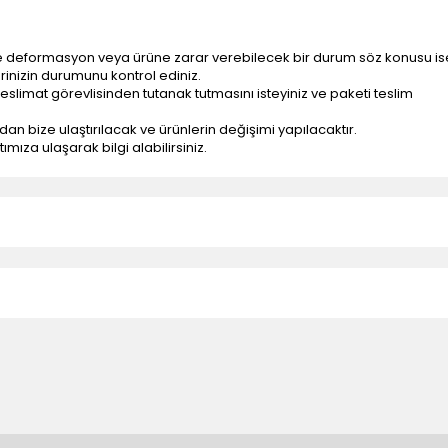
e deformasyon veya ürüne zarar verebilecek bir durum söz konusu is
erinizin durumunu kontrol ediniz.
eslimat görevlisinden tutanak tutmasını isteyiniz ve paketi teslim
ndan bize ulaştırılacak ve ürünlerin değişimi yapılacaktır.
mıza ulaşarak bilgi alabilirsiniz.
n teslimatlar firmamız tarafından gerçekleştirilmektedir.
tedir.
k nakliye ücreti alıcıya aittir.
 teslim edilmektedir. Ürünlerin yatay veya düşey taşıması
ve parçalar ile ilgili hasar tespit tutanağı tutturmanız durumunda ürün