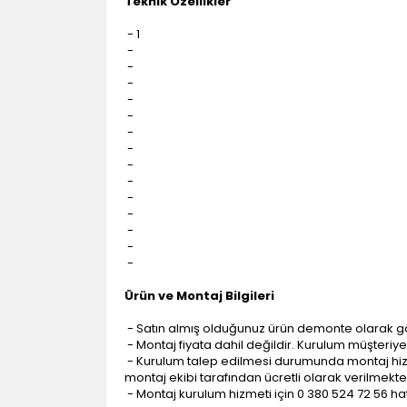
Teknik Özellikler
- 1
-
-
-
-
-
-
-
-
-
-
-
-
-
-
Ürün ve Montaj Bilgileri
- Satın almış olduğunuz ürün demonte olarak g
- Montaj fiyata dahil değildir. Kurulum müşteriye a
- Kurulum talep edilmesi durumunda montaj hizme
montaj ekibi tarafından ücretli olarak verilmekte
- Montaj kurulum hizmeti için 0 380 524 72 56 hatt