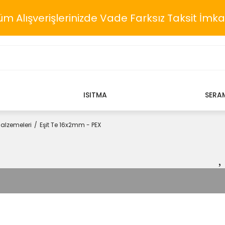
üm Alışverişlerinizde Vade Farksız Taksit İmka
ISITMA
SERA
Malzemeleri
Eşit Te 16x2mm - PEX