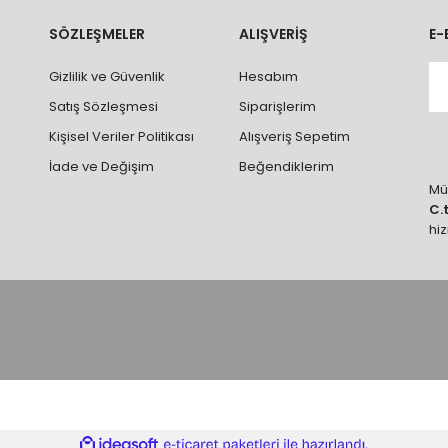
rumlarda ürünlerin iadesi ve değişimi yapılamamaktadır.
k vb. hatalar yüzünden onaylanmış siparişler iade alınmaz veya
SÖZLEŞMELER
ALIŞVERİŞ
E-
 vb. ürünlerin siparişini vermeden önce ürünlerin montajını yapacak ola
Gizlilik ve Güvenlik
Hesabım
 yaptırınız.
Satış Sözleşmesi
Siparişlerim
Kişisel Veriler Politikası
Alışveriş Sepetim
İade ve Değişim
Beğendiklerim
Müş
C.
hi
ile
ideasoft
e-