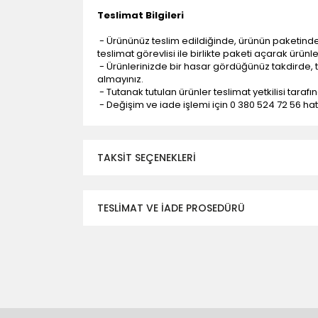
Teslimat Bilgileri
- Ürününüz teslim edildiğinde, ürünün paketind
teslimat görevlisi ile birlikte paketi açarak ürünl
- Ürünlerinizde bir hasar gördüğünüz takdirde, t
almayınız.
- Tutanak tutulan ürünler teslimat yetkilisi tarafı
- Değişim ve iade işlemi için 0 380 524 72 56 hattı
TAKSIT SEÇENEKLERI
TESLİMAT VE İADE PROSEDÜRÜ
- Düzce ili ve bölgesindeki çevre illere yapıla
- Mesafelere göre teslimat süreleri değişmek
- Teslimat alanının dışında kalan bölgeler için e
- Adrese teslim edilen ürünler araç üzerinden
yapılmamaktadır.
- Ürünleri teslim aldıktan sonra, hasarlı ürün 