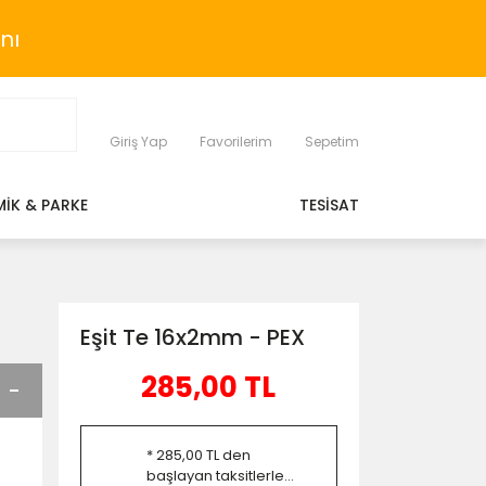
nı
Giriş Yap
Favorilerim
Sepetim
MİK & PARKE
TESİSAT
Eşit Te 16x2mm - PEX
285,00 TL
* 285,00 TL den
başlayan taksitlerle...