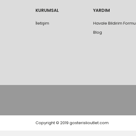
değişimi ve iadesi yapılabilmektedir. Aksi du
- Özel sipariş ürünlerde ölçü, ebat, yüksekli
KURUMSAL
YARDIM
değiştirilmez.
- Vitrifiye, tekne, küvet, kabin, banyo dolabı
İletişim
Havale Bildirim Formu
kişi veya firmaya mutlaka ölçü ve ebat kontrolü
Blog
Copyright © 2019 gosterislioutlet.com