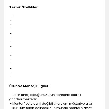
Teknik Özellikler
- 1
-
-
-
-
-
-
-
-
-
-
-
-
-
-
Ürün ve Montaj Bilgileri
- Satın almış olduğunuz ürün demonte olarak
gönderilmektedir.
- Montaj fiyata dahil değildir. Kurulum müşteriye aittir.
- Kurulum talep edilmesi durumunda montaj hizmeti