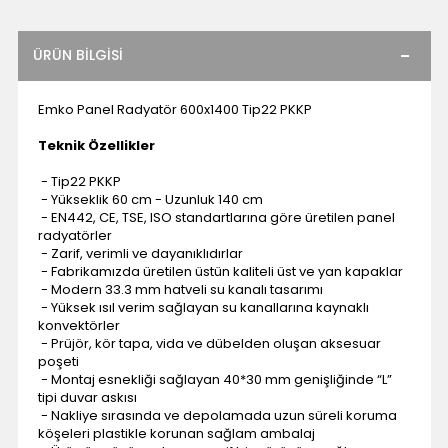
ÜRÜN BILGISI
Emko Panel Radyatör 600x1400 Tip22 PKKP
Teknik Özellikler
- Tip22 PKKP
- Yükseklik 60 cm - Uzunluk 140 cm
- EN442, CE, TSE, ISO standartlarına göre üretilen panel
radyatörler
- Zarif, verimli ve dayanıklıdırlar
- Fabrikamızda üretilen üstün kaliteli üst ve yan kapaklar
- Modern 33.3 mm hatveli su kanalı tasarımı
- Yüksek ısıl verim sağlayan su kanallarına kaynaklı
konvektörler
- Prüjör, kör tapa, vida ve dübelden oluşan aksesuar
poşeti
- Montaj esnekliği sağlayan 40*30 mm genişliğinde “L”
tipi duvar askısı
- Nakliye sırasında ve depolamada uzun süreli koruma
köşeleri plastikle korunan sağlam ambalaj