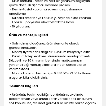
- Ürün ömrünü uzatan ve zarif bir görünüm sağlayan
çevre dostu 16 aşamalı boyama prosesi
- Demir-Fosfat kaplama sayesinde paslanmayı
engelleme
- Su bazlı astar boya ile ürün yüzeyinde extra koruma
- Epoksi – polyester elektrostatik toz boya
- 10 yıl garanti
Ürün ve Montaj Bilgileri
- Satın almış olduğunuz ürün demonte olarak
gönderilmektedir.
- Montaj fiyata dahil değildir. Kurulum müşteriye aittir.
- Kurulum talep edilmesi durumunda montaj hizmeti
Düzce ili ve 30 km sınırı içerisinde mağazamızın
yönlendirdiği montaj ekibi tarafından ücretli olarak
verilmektedir.
- Montaj kurulum hizmeti için 0 380 524 72 56 hattımıza
ulaşarak bilgi alabilirsiniz.
Teslimat Bilgileri
- Ürününüz teslim edildiğinde, ürünün paketinde
deformasyon veya ürüne zarar verebilecek bir durum
söz konusu ise, teslimat görevlisi ile birlikte paketi açarak