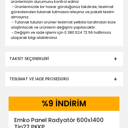
ürünlerinizin durumunu kontrol ediniz.
- Ürünlerinizde bir hasar gördüğünüz takdirde, teslimat
görevlisinden tutanak tutmasını isteyiniz ve paketi teslim
almayınız.
- Tutanak tutulan ürünler teslimat yetkilisi tarafından bize
ulaştırılacak ve ürünlerin değişimi yapılacaktır.
- Değişim ve iade işlemi için 0 380 524 72 56 hattımıza
ulaşarak bilgi alabilirsiniz.
TAKSIT SEÇENEKLERI
TESLİMAT VE İADE PROSEDÜRÜ
- Düzce ili ve bölgesindeki çevre illere yapılan
teslimatlar firmamız tarafından
%
9 İNDİRİM
gerçekleştirilmektedir.
- Mesafelere göre teslimat süreleri değişmektedir.
- Teslimat alanının dışında kalan bölgeler için ek
Emko Panel Radyatör 600x1400
nakliye ücreti alıcıya aittir.
- Adrese teslim edilen ürünler araç üzerinden teslim
Tip22 PKKP