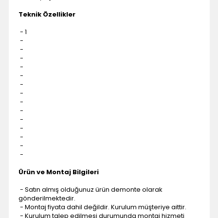
Teknik Özellikler
- 1
-
-
-
-
-
-
-
-
-
-
-
-
-
-
Ürün ve Montaj Bilgileri
- Satın almış olduğunuz ürün demonte olarak
gönderilmektedir.
- Montaj fiyata dahil değildir. Kurulum müşteriye aittir.
- Kurulum talep edilmesi durumunda montaj hizmeti