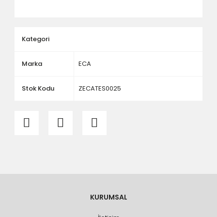
ölçü ve ebat kontrolü yaptırınız.
Kategori
Marka
ECA
Stok Kodu
ZECATES0025
KURUMSAL