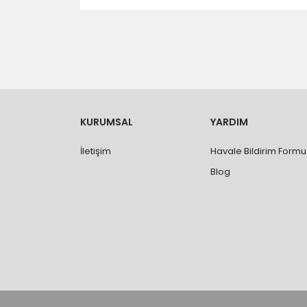
- Düzce ili ve bölgesindeki çevre illere yapıla
- Mesafelere göre teslimat süreleri değişmek
- Teslimat alanının dışında kalan bölgeler için e
- Adrese teslim edilen ürünler araç üzerinden
yapılmamaktadır.
- Ürünleri teslim aldıktan sonra, hasarlı ürün 
değişimi ve iadesi yapılabilmektedir. Aksi du
- Özel sipariş ürünlerde ölçü, ebat, yüksekli
KURUMSAL
YARDIM
değiştirilmez.
- Vitrifiye, tekne, küvet, kabin, banyo dolabı
İletişim
Havale Bildirim Formu
kişi veya firmaya mutlaka ölçü ve ebat kontrolü
Blog