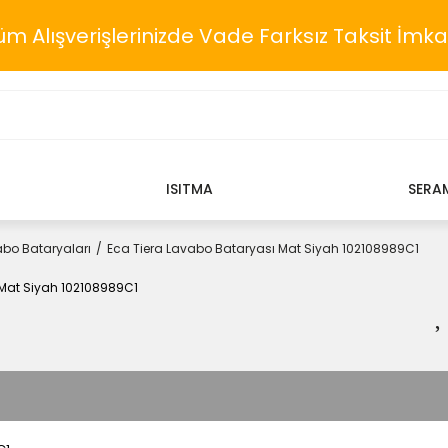
üm Alışverişlerinizde Vade Farksız Taksit İmka
ISITMA
SERA
bo Bataryaları
Eca Tiera Lavabo Bataryası Mat Siyah 102108989C1