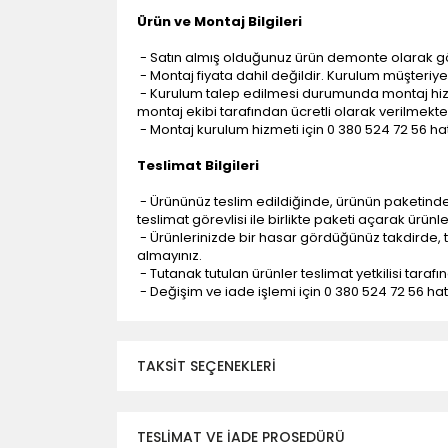
Ürün ve Montaj Bilgileri
- Satın almış olduğunuz ürün demonte olarak g
- Montaj fiyata dahil değildir. Kurulum müşteriye a
- Kurulum talep edilmesi durumunda montaj hizme
montaj ekibi tarafından ücretli olarak verilmekte
- Montaj kurulum hizmeti için 0 380 524 72 56 hatt
Teslimat Bilgileri
- Ürününüz teslim edildiğinde, ürünün paketind
teslimat görevlisi ile birlikte paketi açarak ürünl
- Ürünlerinizde bir hasar gördüğünüz takdirde, t
almayınız.
- Tutanak tutulan ürünler teslimat yetkilisi tarafı
- Değişim ve iade işlemi için 0 380 524 72 56 hattı
TAKSIT SEÇENEKLERI
TESLİMAT VE İADE PROSEDÜRÜ