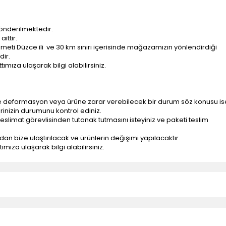
önderilmektedir.
ittir.
ti Düzce ili ve 30 km sınırı içerisinde mağazamızın yönlendirdiği
dir.
ımıza ulaşarak bilgi alabilirsiniz.
e deformasyon veya ürüne zarar verebilecek bir durum söz konusu is
erinizin durumunu kontrol ediniz.
eslimat görevlisinden tutanak tutmasını isteyiniz ve paketi teslim
ndan bize ulaştırılacak ve ürünlerin değişimi yapılacaktır.
mıza ulaşarak bilgi alabilirsiniz.