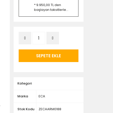
* 9.950,00 TL den
başlayan taksitlerle...
SEPETE EKLE
Kategori
Marka
ECA
.
Stok Kodu
ZECAARM0188