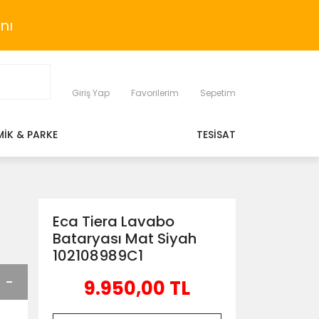
nı
Giriş Yap
Favorilerim
Sepetim
MİK & PARKE
TESİSAT
Eca Tiera Lavabo
Bataryası Mat Siyah
102108989C1
9.950,00 TL