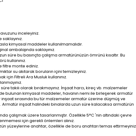
C1
vuzunu inceleyiniz.
 saklayınız.
asla kimyasal maddeler kullanılmamalıdır.
inal ambalajında saklayınız.
uzun süre bu basınçta çalışma armatürünüzün ömrünü kısaltır. Bu
rü kullanınız.
 filtre monte ediniz.
tar su akıtarak boruların içini temizleyiniz.
için Filtreli Ara Musluk kullanınız.
llanmayınız.
üre takılı olarak bırakmayınız. İnşaat harcı, kireç vb. malzemeler
inde bulunan kimyasal maddeler, havanın nemi ile birleşerek armatür
r inşaat sırasında bu tür malzemeler armatür üzerine düşmüş ve
ız. Armatür inşaat halindeki binalarda uzun süre kalacaksa armatürün
nda çalışmak üzere tasarlanmıştır. Özellikle 5°C 'nin altındaki çevre
nmemesi için gerekli önlemleri alınız.
n yüzeylerine anahtar, özellikle de boru anahtarı temas ettirmeyiniz