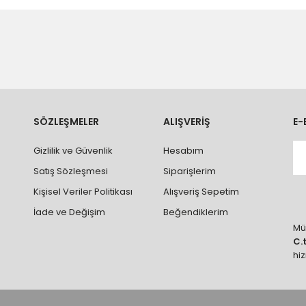
n teslimatlar firmamız tarafından gerçekleştirilmektedir.
tedir.
k nakliye ücreti alıcıya aittir.
 teslim edilmektedir. Ürünlerin yatay veya düşey taşıması
ve parçalar ile ilgili hasar tespit tutanağı tutturmanız durumunda ürün
rumlarda ürünlerin iadesi ve değişimi yapılamamaktadır.
k vb. hatalar yüzünden onaylanmış siparişler iade alınmaz veya
SÖZLEŞMELER
ALIŞVERİŞ
E-
 vb. ürünlerin siparişini vermeden önce ürünlerin montajını yapacak ola
Gizlilik ve Güvenlik
Hesabım
 yaptırınız.
Satış Sözleşmesi
Siparişlerim
Kişisel Veriler Politikası
Alışveriş Sepetim
İade ve Değişim
Beğendiklerim
Müş
C.
hi