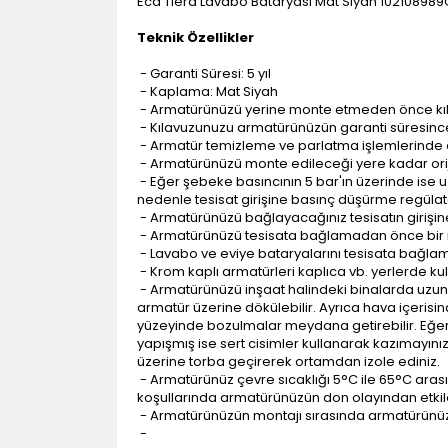
Eca Tiera Lavabo Bataryası Mat Siyah 102108989
Teknik Özellikler
- Garanti Süresi: 5 yıl
- Kaplama: Mat Siyah
- Armatürünüzü yerine monte etmeden önce kıla
- Kılavuzunuzu armatürünüzün garanti süresince
- Armatür temizleme ve parlatma işlemlerinde 
- Armatürünüzü monte edileceği yere kadar orij
- Eğer şebeke basıncının 5 bar'ın üzerinde ise 
nedenle tesisat girişine basınç düşürme regülatö
- Armatürünüzü bağlayacağınız tesisatın girişine
- Armatürünüzü tesisata bağlamadan önce bir mik
- Lavabo ve eviye bataryalarını tesisata bağlamak 
- Krom kaplı armatürleri kaplıca vb. yerlerde ku
- Armatürünüzü inşaat halindeki binalarda uzun s
armatür üzerine dökülebilir. Ayrıca hava içeris
yüzeyinde bozulmalar meydana getirebilir. Eğe
yapışmış ise sert cisimler kullanarak kazımayın
üzerine torba geçirerek ortamdan izole ediniz.
- Armatürünüz çevre sıcaklığı 5°C ile 65°C arası
koşullarında armatürünüzün don olayından etkile
- Armatürünüzün montajı sırasında armatürünüzü
-