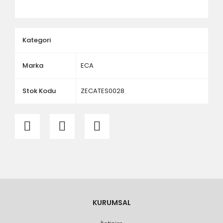
ölçü ve ebat kontrolü yaptırınız.
Kategori
Marka
ECA
Stok Kodu
ZECATES0028
KURUMSAL