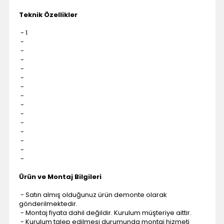
Teknik Özellikler
- 1
-
-
-
-
-
-
-
-
-
-
-
-
-
-
Ürün ve Montaj Bilgileri
- Satın almış olduğunuz ürün demonte olarak
gönderilmektedir.
- Montaj fiyata dahil değildir. Kurulum müşteriye aittir.
- Kurulum talep edilmesi durumunda montaj hizmeti