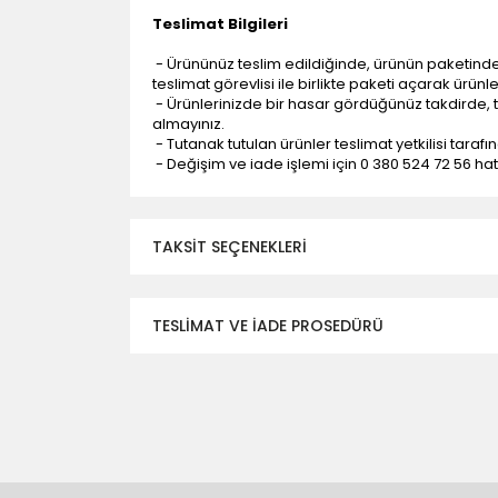
Teslimat Bilgileri
- Ürününüz teslim edildiğinde, ürünün paketind
teslimat görevlisi ile birlikte paketi açarak ürünl
- Ürünlerinizde bir hasar gördüğünüz takdirde, t
almayınız.
- Tutanak tutulan ürünler teslimat yetkilisi tarafı
- Değişim ve iade işlemi için 0 380 524 72 56 hattı
TAKSIT SEÇENEKLERI
TESLİMAT VE İADE PROSEDÜRÜ
- Düzce ili ve bölgesindeki çevre illere yapıla
- Mesafelere göre teslimat süreleri değişmek
- Teslimat alanının dışında kalan bölgeler için e
- Adrese teslim edilen ürünler araç üzerinden
yapılmamaktadır.
- Ürünleri teslim aldıktan sonra, hasarlı ürün 