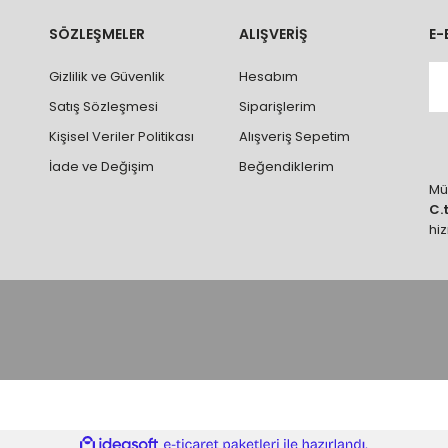
rumlarda ürünlerin iadesi ve değişimi yapılamamaktadır.
k vb. hatalar yüzünden onaylanmış siparişler iade alınmaz veya
SÖZLEŞMELER
ALIŞVERİŞ
E-
 vb. ürünlerin siparişini vermeden önce ürünlerin montajını yapacak ola
Gizlilik ve Güvenlik
Hesabım
 yaptırınız.
Satış Sözleşmesi
Siparişlerim
Kişisel Veriler Politikası
Alışveriş Sepetim
İade ve Değişim
Beğendiklerim
Müş
C.
hi
ile
ideasoft
e-