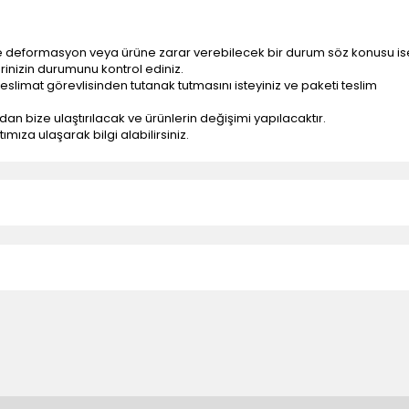
e deformasyon veya ürüne zarar verebilecek bir durum söz konusu is
erinizin durumunu kontrol ediniz.
eslimat görevlisinden tutanak tutmasını isteyiniz ve paketi teslim
ndan bize ulaştırılacak ve ürünlerin değişimi yapılacaktır.
mıza ulaşarak bilgi alabilirsiniz.
n teslimatlar firmamız tarafından gerçekleştirilmektedir.
tedir.
k nakliye ücreti alıcıya aittir.
 teslim edilmektedir. Ürünlerin yatay veya düşey taşıması
ve parçalar ile ilgili hasar tespit tutanağı tutturmanız durumunda ürün