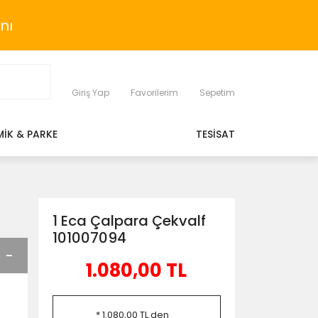
nı
Giriş Yap
Favorilerim
Sepetim
MİK & PARKE
TESİSAT
1 Eca Çalpara Çekvalf
101007094
1.080,00 TL
* 1.080,00 TL den