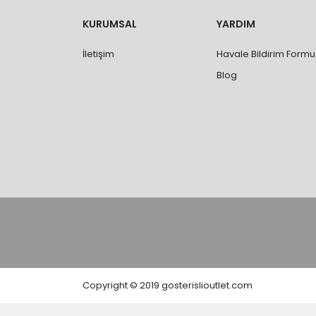
değişimi ve iadesi yapılabilmektedir. Aksi du
- Özel sipariş ürünlerde ölçü, ebat, yüksekli
KURUMSAL
YARDIM
değiştirilmez.
- Vitrifiye, tekne, küvet, kabin, banyo dolabı
İletişim
Havale Bildirim Formu
kişi veya firmaya mutlaka ölçü ve ebat kontrolü
Blog
Copyright © 2019 gosterislioutlet.com