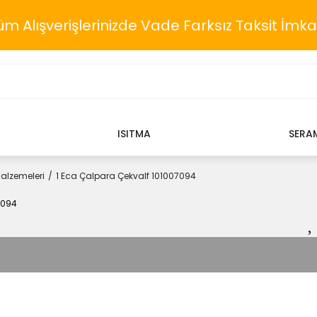
üm Alışverişlerinizde Vade Farksız Taksit İmka
ISITMA
SERA
Malzemeleri
1 Eca Çalpara Çekvalf 101007094