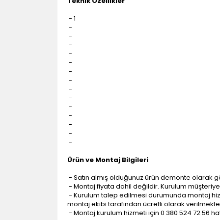
Teknik Özellikler
- 1
-
-
-
-
-
-
-
-
-
-
-
-
-
-
Ürün ve Montaj Bilgileri
- Satın almış olduğunuz ürün demonte olarak g
- Montaj fiyata dahil değildir. Kurulum müşteriye a
- Kurulum talep edilmesi durumunda montaj hizme
montaj ekibi tarafından ücretli olarak verilmekte
- Montaj kurulum hizmeti için 0 380 524 72 56 hatt